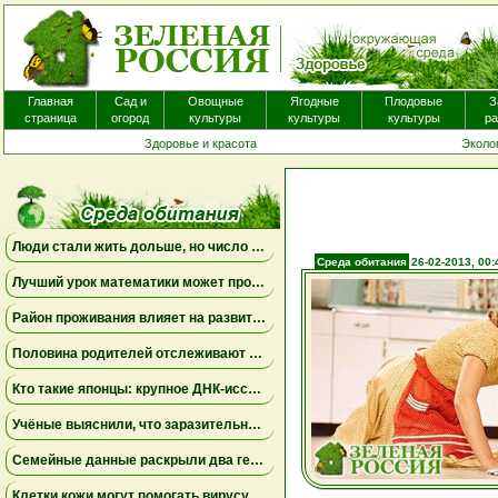
Пе
э
Главная
Сад и
Овощные
Ягодные
Плодовые
З
страница
огород
культуры
культуры
культуры
ра
Здоровье и красота
Эколо
Люди стали жить дольше, но число лет, проведённых с болезнями, продолжает расти
Среда обитания
26-02-2013, 00:
Лучший урок математики может проходить дома
Район проживания влияет на развитие мозга ребенка
Половина родителей отслеживают местоположение взрослых детей, но это не всегда приносит спокойствие
Кто такие японцы: крупное ДНК-исследование меняет представления о происхождении народа
Учёные выяснили, что заразительное зевание может начинаться ещё до рождения
Семейные данные раскрыли два генетических пути к детской депрессии и тревожности
Клетки кожи могут помогать вирусу бешенства проникать в нервную систему даже при незначительных повреждениях