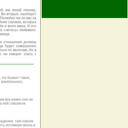
ой, как юный пионер.
 Во-вторых, наоборот
 Полюбил же он вас за
йних случаев, которых
бя и всего мира. И это
ся «читать» любимого.
вающе.
аши отношения должны
гда будет совершенно
ться по мелочам. Но в
о не говорит спать с
. Но бывает такое,
я влюбленного.
там все равно они не
а ней совсем не
падению, там совсем
ить интимную жизнь и