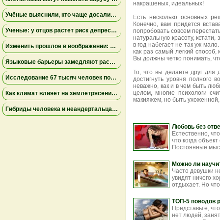
накрашеных, идеальных!
Учёные выяснили, кто чаще досаливает еду: мужчины лидируют, а поведение женщин зависит от образа жизни
Есть несколько основных ре
Конечно, вам придется встав
Ученые: у отцов растет риск депрессии через год после рождения ребенка
попробовать совсем перестать
натуральную красоту, кстати, 
в год набегает не так уж мало.
Изменить прошлое в воображении: как работа с воспоминаниями снижает страх неудачи
как раз самый легкий способ,
Вы должны четко понимать, чт
Языковые барьеры замедляют распространение знаний и инноваций — результаты исследования
То, что вы делаете друг для
Исследование 67 тысяч человек показало неожиданные факты о сексуальном влечении и возрасте
достигнуть уровня полного в
неважно, как и в чем быть лю
целом, многие психологи сч
Как климат влияет на землетрясения: учёные установили связь между изменением уровня озера Туркана и тектонической активностью
макияжем, но быть ухоженной, 
Гибриды человека и неандертальца могли вымирать из-за несовместимости крови — новое исследование
Любовь без отв
Естественно, что
что когда объек
Постоянные мысли
Можно ли научи
Часто девушки не
увидят ничего х
отдыхает. Но что
ТОП-5 поводов 
Представьте, чт
нет людей, заня