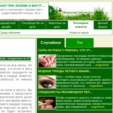
АНТИГИСТАМИННЫЕ ПРЕПАРАТЫ ПОЧТИ НЕ ПОМОГАЮТ ПРИ ЭКЗЕМЕ И МОГУТ ВЫЗЫВАТЬ ПОБОЧНЫЕ ЭФФЕКТЫ
м с
Однократная доза псилоцибина — психоактивного в
...
некоторых видах галлюциногенных грибов, — может в
мо...
андшафтный
Пчеловодство на
Животные на
Последние
Дачный
дизайн
даче
даче
новости
форум
Среда обитания
Новости науки
Случайное
Топ
СЫПЬ НА РУКАХ У РЕБЕНКА, ЧТО ЭТО..
Трехдневная лихорадка является вирусны
инку: чепуритися чи ні?
заболеванием. Установить диагноз
помогает появление на 4 день заболевания
сыпи, напоминающей сыпь ...
подробнее
тся на всю жизнь. Но
аще, а в итоге и жить
МОДНЫЕ ТРЕНДЫ ЛЕТНЕГО МАКИЯЖА ДЛЯ КАРИХ ..
 приятно ощущаете на
ки и сердца. Кажется,
Лето – особая пора, когда хочется
лабиться, но именно
выглядеть максимально красивой, яркой и
привлекательной, что, конечно же, зависит
не только от прически, ...
подробнее
так легко и просто. Вы
СПЕЦИАЛИСТЫ РЕКОМЕНДУЮТ РЕЛАКС ЦЕЛЕБНЫМИ..
маникюр, и предстаете
вероятнее всего долго
Чтобы сохранить красоту и свежесть кожи,
ете все время вместе,
блеск волос, важно использовать в
косметических процедурах лекарственные
ожете каждую секунду
травы. Для ежедневных ...
подробнее
у пару раз на день. А
 он будет встречать