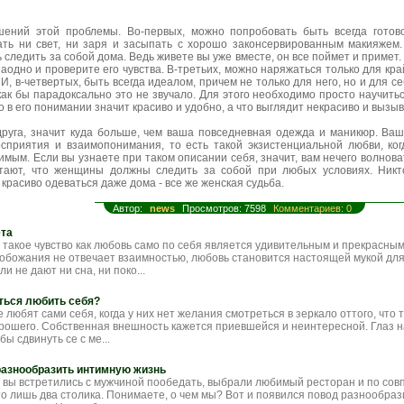
шений этой проблемы. Во-первых, можно попробовать быть всегда готов
ать ни свет, ни заря и засыпать с хорошо законсервированным макияжем.
 следить за собой дома. Ведь живете вы уже вместе, он все поймет и примет.
заодно и проверите его чувства. В-третьих, можно наряжаться только для кра
 И, в-четвертых, быть всегда идеалом, причем не только для него, но и для се
 как бы парадоксально это не звучало. Для этого необходимо просто научить
о в его понимании значит красиво и удобно, а что выглядит некрасиво и вызы
 друга, значит куда больше, чем ваша повседневная одежда и маникюр. В
осприятия и взаимопонимания, то есть такой экзистенциальной любви, ко
бимым. Если вы узнаете при таком описании себя, значит, вам нечего волнова
итают, что женщины должны следить за собой при любых условиях. Никт
красиво одеваться даже дома - все же женская судьба.
Автор:
news
Просмотров: 7598
Комментариев: 0
ета
 такое чувство как любовь само по себя является удивительным и прекрасным
т обожания не отвечает взаимностью, любовь становится настоящей мукой дл
 не дают ни сна, ни поко...
ться любить себя?
 любят сами себя, когда у них нет желания смотреться в зеркало оттого, что 
орошего. Собственная внешность кажется приевшейся и неинтересной. Глаз н
бы сдвинуть се с ме...
разнообразить интимную жизнь
о вы встретились с мужчиной пообедать, выбрали любимый ресторан и по сов
то лишь два столика. Понимаете, о чем мы? Вот и появился повод разнообраз