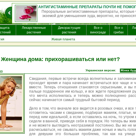
роральные антигистаминные препараты, которые часто назначают пациента
кземой для уменьшения зуда, вероятно, не приносят существенной пользы. Бол
ащита
Лекарственные
Дикорастущие
Все о
Все о
Л
стений
растения
растения
винограде
грибах
гия
Живая планета
Женщина дома: прихорашиваться или нет?
Украинская версия:
Жінка буд
43
Свидания, первые встречи всегда волнительны и запоминаю
проходит время и пара начинает встречаться все чаще и ч
вместе. Теперь отношения становятся серьезными, и вы
пальце подаренное им кольцо, и все ждете предложения ру
что мечта исполнилась и теперь можно полноценно расс
сейчас начинается самый трудный бытовой период.
Дело в том, что вначале все видится в розовых очках, и все 
готовитесь часами к свиданию, подбирая макияж, платье, 
перед ним идеальной, а если оставались на ночь, то утром 
сидели в ванной, приводя себя в порядок. Но теперь вы жив
и не можете выглядеть неотразимой постоянно. Вы же не м
расчесываться, не смывать макияж даже ночью и мыть голов
для девушки это большая проблема, так как на улице