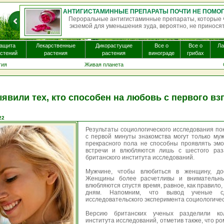
Пероральные антигистаминные препараты, которые часто назна
экземой для уменьшения зуда, вероятно, не приносят существенно
ащита
Лекарственные
Дикорастущие
Все о
Все о
Л
стений
растения
растения
винограде
грибах
гия
Живая планета
явили тех, кто способен на любовь с первого вз
22
Результаты социологического исследования по
с первой минуты знакомства могут только му
прекрасного пола не способны проявлять эм
встречи и влюбляются лишь с шестого раз
британского института исследований.
Мужчине, чтобы влюбиться в женщину, дос
Женщины более расчетливы и внимательн
влюбляются спустя время, равное, как правило,
дням. Напомним, что вывод ученые с
исследовательского эксперимента социологичес
Версию британских ученых разделили кол
института исследований, отметив также, что р