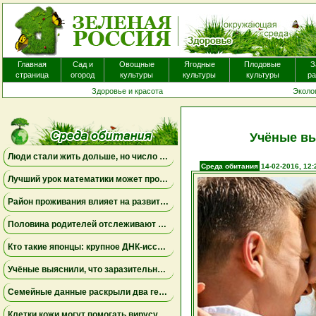
Главная
Сад и
Овощные
Ягодные
Плодовые
З
страница
огород
культуры
культуры
культуры
ра
Здоровье и красота
Эколо
Учёные вы
Люди стали жить дольше, но число лет, проведённых с болезнями, продолжает расти
Среда обитания
14-02-2016, 12:
Лучший урок математики может проходить дома
Район проживания влияет на развитие мозга ребенка
Половина родителей отслеживают местоположение взрослых детей, но это не всегда приносит спокойствие
Кто такие японцы: крупное ДНК-исследование меняет представления о происхождении народа
Учёные выяснили, что заразительное зевание может начинаться ещё до рождения
Семейные данные раскрыли два генетических пути к детской депрессии и тревожности
Клетки кожи могут помогать вирусу бешенства проникать в нервную систему даже при незначительных повреждениях