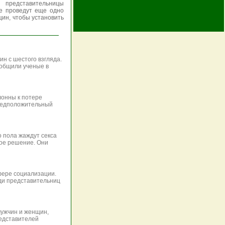
представительницы
е проведут еще одно
ин, чтобы установить
н с шестого взгляда.
ообщили ученые в
лонны к потере
предположительный
 пола жаждут секса
ное решение. Они
фере социализации.
ди представительниц
мужчин и женщин,
редставителей