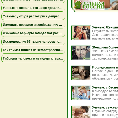
Учёные выяснили, кто чаще досаливает еду: мужчины лидируют, а поведение женщин зависит от образа жизни
Ученые: у отцов растет риск депрессии через год после рождения ребенка
Изменить прошлое в воображении: как работа с воспоминаниями снижает страх неудачи
Ученые: Женщин
Результаты эксп
Языковые барьеры замедляют распространение знаний и инноваций — результаты исследования
Для подавляющег
научном заключе
Исследование 67 тысяч человек показало неожиданные факты о сексуальном влечении и возрасте
Женщины более 
Как климат влияет на землетрясения: учёные установили связь между изменением уровня озера Туркана и тектонической активностью
Ученые из амери
памяти, нежели 
Гибриды человека и неандертальца могли вымирать из-за несовместимости крови — новое исследование
характер, женщи
Исследование п
Согласно данным
не меньше, чем 
обратились к гру
Ученые: с бесп
К выводу о бесп
Исследовательск
прекрасного пола
Ученые: сексуа
Научные сотрудн
пришли к выводу