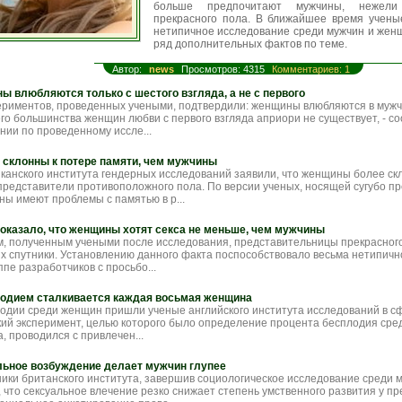
больше предпочитают мужчины, нежели 
прекрасного пола. В ближайшее время учены
нетипичное исследование среди мужчин и женщ
ряд дополнительных фактов по теме.
Автор:
news
Просмотров: 4315
Комментариев: 1
ы влюбляются только с шестого взгляда, а не с первого
ериментов, проведенных учеными, подтвердили: женщины влюбляются в мужчи
о большинства женщин любви с первого взгляда априори не существует, - с
нии по проведенному иссле...
склонны к потере памяти, чем мужчины
канского института гендерных исследований заявили, что женщины более ск
представители противоположного пола. По версии ученых, носящей сугубо 
ны имеют проблемы с памятью в р...
оказало, что женщины хотят секса не меньше, чем мужчины
, полученным учеными после исследования, представительницы прекрасного
их спутники. Установлению данного факта поспособствовало весьма нетипич
ппе разработчиков с просьбо...
лодием сталкивается каждая восьмая женщина
лодии среди женщин пришли ученые английского института исследований в с
ий эксперимент, целью которого было определение процента бесплодия сре
, проводился с привлечен...
льное возбуждение делает мужчин глупее
ики британского института, завершив социологическое исследование среди 
, что сексуальное влечение резко снижает степень умственного развития у п