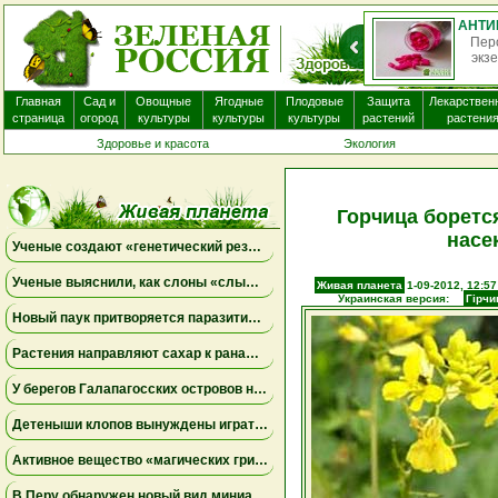
О
нек
Главная
Сад и
Овощные
Ягодные
Плодовые
Защита
Лекарствен
страница
огород
культуры
культуры
культуры
растений
растени
Здоровье и красота
Экология
Горчица боретс
насе
Ученые создают «генетический резерв» коал, замораживая яйцеклетки и сперматозоиды
Ученые выяснили, как слоны «слышат» шаги и передают сообщения через землю
Живая планета
1-09-2012, 12:57
Украинская версия:
Гірчи
Новый паук притворяется паразитическим грибом
Растения направляют сахар к ранам, чтобы быстрее восстановиться
У берегов Галапагосских островов нашли крошечного синего осьминога нового вида
Детеныши клопов вынуждены играть в «рулетку», чтобы вовремя найти бактерий-партнеров для выживания
Активное вещество «магических грибов» сделало рыб менее агрессивными и менее активными
В Перу обнаружен новый вид миниатюрной сумчатой лягушки, вынашивающей потомство на спине