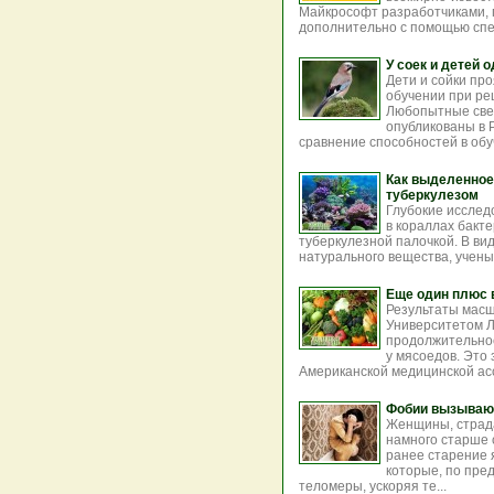
Майкрософт разработчиками, 
дополнительно с помощью спец
У соек и детей 
Дети и сойки пр
обучении при ре
Любопытные све
опубликованы в 
сравнение способностей в обуч
Как выделенное
туберкулезом
Глубокие исслед
в кораллах бакте
туберкулезной палочкой. В ви
натурального вещества, учены
Еще один плюс 
Результаты масш
Университетом Л
продолжительнос
у мясоедов. Это
Американской медицинской асс
Фобии вызываю
Женщины, страд
намного старше 
ранее старение 
которые, по пре
теломеры, ускоряя те...