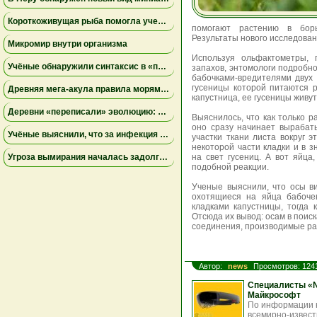
Короткоживущая рыба помогла ученым раскрыть тайны старения иммунитета
помогают растению в бор
Результаты нового исследован
Микромир внутри организма
Используя ольфактометры, 
Учёные обнаружили синтаксис в «перекличках» диких попугаев
запахов, энтомологи подробн
бабочками-вредителями двух в
гусеницы которой питаются ра
Древняя мегa-акула правила морями Австралии за 15 миллионов лет до мегалодона
капустница, ее гусеницы живут 
Деревни «переписали» эволюцию: апеннинские медведи в Италии стали меньше и спокойнее
Выяснилось, что как только р
оно сразу начинает вырабат
Учёные выяснили, что за инфекция уничтожила армию Наполеона в России: это был не тиф
участки ткани листа вокруг 
некоторой части кладки и в 
Угроза вымирания началась задолго до человека: исследование объяснило исчезновение редкого шмеля
на свет гусениц. А вот яйц
подобной реакции.
Ученые выяснили, что осы вид
охотящиеся на яйца бабочек
кладками капустницы, тогда 
Отсюда их вывод: осам в поис
соединения, производимые ра
Автор:
news
Просмотров: 124
Специалисты «N
Майкрософт
По информации н
всемирно-извест