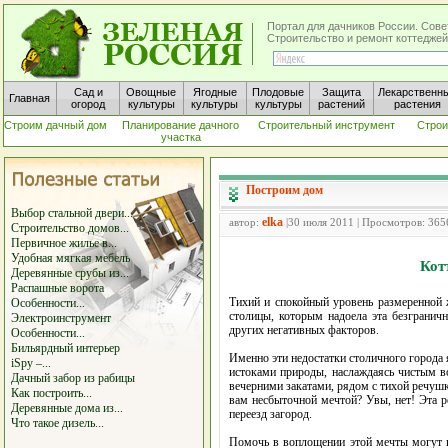
Портал для дачников России. Сове
Строительство и ремонт коттеджей
Сад и
Овощные
Ягодные
Плодовые
Защита
Лекарственн
Главная
огород
культуры
культуры
культуры
растений
растения
Строим дачный дом
Планирование дачного
Строительный инструмент
Строи
участка
Построим дом
Выбор стальной двери...
elka
автор:
|30 июля 2011 | Просмотров: 365
Строительство домов...
Первичное жилье в...
Удобная мягкая мебель
Кот
Деревянные срубы из...
Распашные ворота
Тихий и спокойный уровень размеренной 
Особенности...
столицы, которым надоела эта безгранич
Электроинструмент
других негативных факторов.
Особенности...
Бильярдный интерьер
Именно эти недостатки столичного города 
iSpy –...
истоками природы, наслаждаясь чистым в
Дачный забор из рабицы
вечерними закатами, рядом с тихой речушк
Как построить...
вам несбыточной мечтой? Увы, нет! Эта р
Деревянные дома из...
переезд загород.
Что такое дизель...
Помочь в воплощении этой мечты могут к