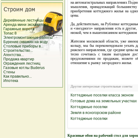
на автомагистральных направлениях Подмо
мышления, принадлежащий большинству 
приобретения коттеджного жилья на одно
цены.
Деревянные лестницы...
Да, действительно, на Рублевке коттеджны
Аренда мини экскаватора
и «звездного» направления есть и другие,
Гаражные ворота
низкой, чем в вышеописанном коттеджном 
Топас 8
Электромонтажные работы
Жителям московской области, уже имеющ
Бурение скважин на воду
кольцу, мы бы порекомендовали уехать да
Столовые приборы в...
рижского направления, где средние цены 
Строительство...
тесно сочетаясь с таким выгодным дос
Агентства...
предложениями по продажам, можете о
Продажа квартир
отношение к рынку загородного жилья.
Ограждения лестниц
Газовые котлы Buderus
Стены
Как правильно...
Ипотека
Другие интересные строительные советы
Коттеджные поселки класса эконом
Готовые дома на земельных участках
Коттеджные поселки
Земля в ясногорском районе
Коттеджные поселки
Красивые обои на рабочий стол для хоро