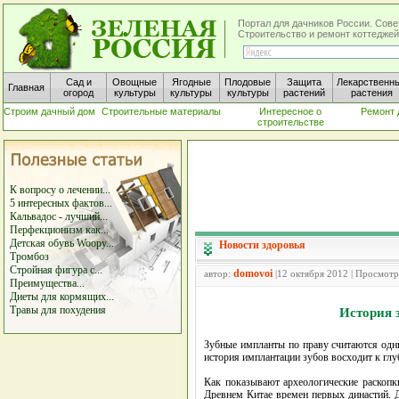
Портал для дачников России. Сове
Строительство и ремонт коттеджей
Сад и
Овощные
Ягодные
Плодовые
Защита
Лекарственн
Главная
огород
культуры
культуры
культуры
растений
растения
Строим дачный дом
Строительные материалы
Интересное о
Ремонт 
строительстве
К вопросу о лечении...
5 интересных фактов...
Кальвадос - лучший...
Перфекционизм как...
Детская обувь Woopy...
Новости здоровья
Тромбоз
Стройная фигура с...
domovoi
автор:
|12 октября 2012 | Просмотр
Преимущества...
Диеты для кормящих...
Травы для похудения
История 
Зубные импланты по праву считаются одн
история имплантации зубов восходит к глу
Как показывают археологические раскопк
Древнем Китае времен первых династий. Д