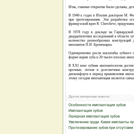
Итак, главные открытия были сделаны, дело
В 1940-х годах в Италии доктором М. Ф
при протезировании. Эти разработки ос
французский врач R. Chercheve, придумавш
В 1978 году в докладе на Гарвардской
двадцатилетних исследований в области з
количество разнообразных конструкций
имплантов П.И. Бронемарка.
Одновременно росли масштабы зубного п
форме корня зуба и 20 тысяч плоских импл
В XXI веке зубная имплантология достиг
прочные, легкие и долговечные констр
дискомфорта в период приживления импла
этому сегодня имплантация является сам
Другие интересные новости
Особенности имплантации зубов
Имплантация зубов
Лазерная имплантация зубов
Увеличение груди. Какие импланты л
Протезирование зубов при отсутсвии 