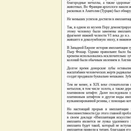
благородные металлы, а также здоровые
животных. Во Франции археологи нашли же
раскопках в Анатолии (Турция) был обнару
Не меньших успехов достигли в импланта
Так, в одном из музеев Перу демонстрирует
этому человеку были заменены имплант
фрагмент нижней челюсти VI века до н.э.
жившего в доколумбовую эпоху, в нижнюю
В Западной Европе история имплантации з
Пьер Фошар. Однако правильнее было бы 
времена использовались исключительно зуб
колоний были обычным явлением в Англии 
Долгое время донорские зубы оставали
масштабами человеческих жертв радикальн
солдат продавали буквально мешками. Зуб
Тем не менее, в XIX веке стоматология 
металлов, в том числе золота, а также де
платиновом штифте. Далее последовали з
платиновым штифтом и другие виды импла
вулканизированной резины, с помощью кот
Но настоящий прорыв в имплантации з
биосовместимости (до этого главной пробл
в своем докладе «Имплантация искусстве
импланта является не лунка удаленного 
импланта будет такой, который не вступ
имплантов привели к титану, благодаря его