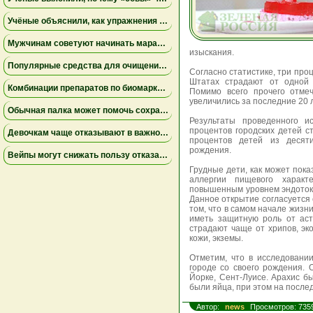
Учёные объяснили, как упражнения замедляют старение мышц
Мужчинам советуют начинать марафон медленнее
изыскания.
Популярные средства для очищения слизи не помогли пациентам на ИВЛ и могут повышать риск осложнений
Согласно статистике, три про
Штатах страдают от одной 
Комбинации препаратов по биомаркерам помогли уменьшить устойчивую к лечению меланому
Помимо всего прочего отме
увеличились за последние 20 л
Обычная палка может помочь сохранить равновесие
Результаты проведенного и
процентов городских детей с
Девочкам чаще отказывают в важной защите после рождения
процентов детей из деся
рождения.
Вейпы могут снижать пользу отказа от сигарет
Грудные дети, как может пока
аллергии пищевого харак
повышенным уровнем эндоток
Данное открытие согласуется 
том, что в самом начале жиз
иметь защитную роль от ас
страдают чаще от хрипов, эко
кожи, экземы.
Отметим, что в исследовани
городе со своего рождения.
Йорке, Сент-Луисе. Арахис 
были яйца, при этом на после
Автор:
news
Просмотров: 735