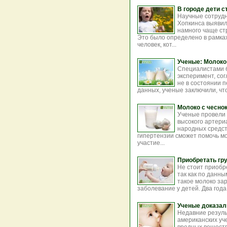
В городе дети 
Научные сотрудн
Хопкинса выявили
намного чаще ст
Это было определено в рамках
человек, кот...
Ученые: Молоко
Специалистами б
эксперимент, со
не в состоянии 
данных, ученые заключили, чт
Молоко с чесно
Ученые провели
высокого артери
народных средст
гипертензии сможет помочь мо
участие...
Приобретать гру
Не стоит приобр
так как по данны
такое молоко за
заболевание у детей. Два года
Ученые доказал
Недавние резуль
американских уче