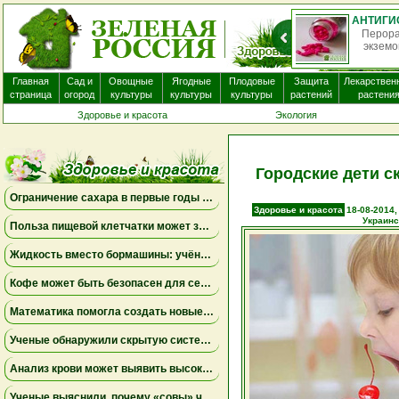
О
нек
Главная
Сад и
Овощные
Ягодные
Плодовые
Защита
Лекарствен
страница
огород
культуры
культуры
культуры
растений
растени
Здоровье и красота
Экология
Городские дети 
Ограничение сахара в первые годы жизни может снизить риск болезни Альцгеймера
Здоровье и красота
18-08-2014,
Украинс
Польза пищевой клетчатки может зависеть от конкретных бактерий в кишечнике
Жидкость вместо бормашины: учёные подтвердили эффективность нового метода лечения детского кариеса
Кофе может быть безопасен для сердца, а энергетики — повышать риск аритмии
Математика помогла создать новые биомаркеры для прогнозирования рака молочной железы
Ученые обнаружили скрытую систему очистки в задней части глаза
Анализ крови может выявить высокий риск болезни Альцгеймера за десять лет до появления симптомов
Ученые выяснили, почему «совы» чаще набирают жир в области живота