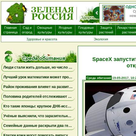
О
нек
Главная
Сад и
Овощные
Ягодные
Плодовые
Защита
Лекарствен
страница
огород
культуры
культуры
культуры
растений
растени
Здоровье и красота
Экология
SpaceX запусти
от
Люди стали жить дольше, но число лет, проведённых с болезнями, продолжает расти
Лучший урок математики может проходить дома
Среда обитания
19-05-2017, 10:
Район проживания влияет на развитие мозга ребенка
Половина родителей отслеживают местоположение взрослых детей, но это не всегда приносит спокойствие
Кто такие японцы: крупное ДНК-исследование меняет представления о происхождении народа
Учёные выяснили, что заразительное зевание может начинаться ещё до рождения
Семейные данные раскрыли два генетических пути к детской депрессии и тревожности
Клетки кожи могут помогать вирусу бешенства проникать в нервную систему даже при незначительных повреждениях