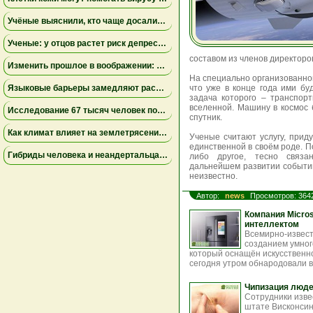
Учёные выяснили, кто чаще досаливает еду: мужчины лидируют, а поведение женщин зависит от образа жизни
Ученые: у отцов растет риск депрессии через год после рождения ребенка
составом из членов директоро
Изменить прошлое в воображении: как работа с воспоминаниями снижает страх неудачи
На специально организованно
Языковые барьеры замедляют распространение знаний и инноваций — результаты исследования
что уже в конце года ими бу
задача которого – транспор
вселенной. Машину в космос 
Исследование 67 тысяч человек показало неожиданные факты о сексуальном влечении и возрасте
спутник.
Как климат влияет на землетрясения: учёные установили связь между изменением уровня озера Туркана и тектонической активностью
Ученые считают услугу, прид
единственной в своём роде. П
Гибриды человека и неандертальца могли вымирать из-за несовместимости крови — новое исследование
либо другое, тесно связа
дальнейшем развитии событи
неизвестно.
Автор:
news
Просмотров: 364
Компания Micro
интеллектом
Всемирно-извес
созданием умног
который оснащён искусственн
сегодня утром обнародовали в
Чипизация люде
Сотрудники изве
штате Висконсин