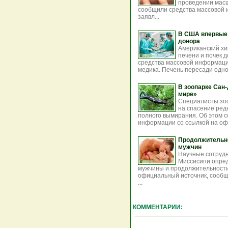
проведении масш
сообщили средства массовой 
заявл...
В США впервые 
донора
Американский хи
печени и почек 
средства массовой информаци
медика. Печень пересади одном
В зоопарке Сан
мире»
Специалисты зоо
на спасение ред
полного вымирания. Об этом 
информации со ссылкой на оф
Продолжительно
мужчин
Научные сотрудн
Миссисипи опред
мужчины и продолжительности 
официальный источник, сообщ
...
КОММЕНТАРИИ: