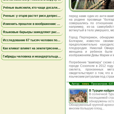
Учёные выяснили, кто чаще досаливает еду: мужчины лидируют, а поведение женщин зависит от образа жизни
Ученые: у отцов растет риск депрессии через год после рождения ребенка
перед нами один из анти-вамп
на родине прозвище “болгар
совершались по отношению 
Изменить прошлое в воображении: как работа с воспоминаниями снижает страх неудачи
например, из-за самоубийс
воткнутый в тело умершего, м
Языковые барьеры замедляют распространение знаний и инноваций — результаты исследования
Город Перперикон, обнаруж
Исследование 67 тысяч человек показало неожиданные факты о сексуальном влечении и возрасте
Болгарии, известен своим
предположительно находил
плодородия. Николай Овчар
Как климат влияет на землетрясения: учёные установили связь между изменением уровня озера Туркана и тектонической активностью
женщина и ребенок были 
изображениям Девы Марии и И
Гибриды человека и неандертальца могли вымирать из-за несовместимости крови — новое исследование
Погребение “вампира” схоже с
городе Созополе в 2012 году
скелета, пронзенных мет
свидетельствуют о том, что в
языческим ритуалам под страх
Автор:
news
Просмотров: 637
В Турции найде
В солнечной Тур
посещаемой стра
обнаружены оста
Обнаруженный группой археол
многим большую площ...