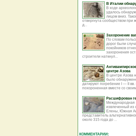
В Италии обнар
В ходе археолог
удалось обнаруж
лицом вниз. Тако
отвергнута сообществом при ж
д...
Захоронение ва
По словам польс
дорог были случ
покойников отне
захоронения ост
строители наткнул...
Антивампирское
центре Азова
В центре Азова 
было обнаружено
датируют погребение I — II вв.
похороненная вместе со своим
Расшифрован ге
Международная 
извлеченный из 
Елены, Южная Афр
представитель альтернативног
около 315 года до ...
КОММЕНТАРИИ: