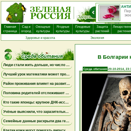
Пер
экз
Главная
Сад и
Овощные
Ягодные
Плодовые
Защита
Лекарствен
страница
огород
культуры
культуры
культуры
растений
растени
Здоровье и красота
Экология
В Болгарии 
Люди стали жить дольше, но число лет, проведённых с болезнями, продолжает расти
Среда обитания
20-10-2014, 23:
Лучший урок математики может проходить дома
Район проживания влияет на развитие мозга ребенка
Половина родителей отслеживают местоположение взрослых детей, но это не всегда приносит спокойствие
Кто такие японцы: крупное ДНК-исследование меняет представления о происхождении народа
Учёные выяснили, что заразительное зевание может начинаться ещё до рождения
Семейные данные раскрыли два генетических пути к детской депрессии и тревожности
Клетки кожи могут помогать вирусу бешенства проникать в нервную систему даже при незначительных повреждениях