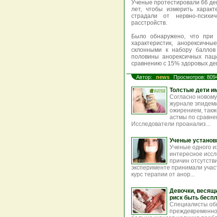
Ученые протестировали 66 дев
лет, чтобы измерить характ
страдали от нервно-психи
расстройств.
Было обнаружено, что при 
характеристик, анорексичн
склонными к набору баллов
половины анорексичных пац
сравнению с 15% здоровых де
Автор:
news
Просмотров: 809
Толстые дети и
Согласно новому
журнале эпидеми
ожирением, такж
астмы по сравне
Исследователи проанализ...
Ученые установ
Ученые одного и
интересное иссл
причин отсутств
эксперименте принимали учас
курс терапии от анор...
Девочки, весящ
риск быть беспл
Специалисты обн
преждевременно 