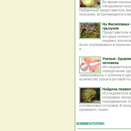
Во время изучен
обнаружили неиз
Найденный представитель жив
описание, встречающееся в ми
На Филиппинах 
грызунов
Представители н
которые полнос
недавно зоолога
было опубликовано в научном 
в...
Ученые: Здоров
человека
Исследовательск
определение здо
завершившись с успехом и уд
количество зубов в ротовой по
Найдена первая
Исследователи в
географии обнар
передвижения по
соломоновых островов. В про
проверить теори...
КОММЕНТАРИИ: