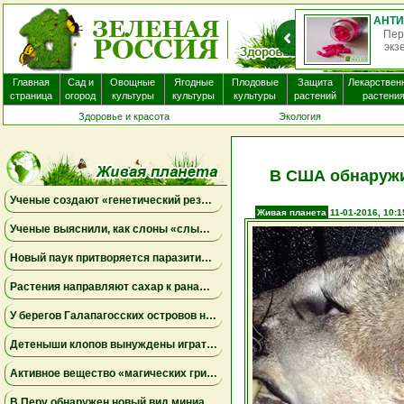
Пер
экз
Главная
Сад и
Овощные
Ягодные
Плодовые
Защита
Лекарствен
страница
огород
культуры
культуры
культуры
растений
растени
Здоровье и красота
Экология
В США обнаружи
Ученые создают «генетический резерв» коал, замораживая яйцеклетки и сперматозоиды
Живая планета
11-01-2016, 10:1
Ученые выяснили, как слоны «слышат» шаги и передают сообщения через землю
Новый паук притворяется паразитическим грибом
Растения направляют сахар к ранам, чтобы быстрее восстановиться
У берегов Галапагосских островов нашли крошечного синего осьминога нового вида
Детеныши клопов вынуждены играть в «рулетку», чтобы вовремя найти бактерий-партнеров для выживания
Активное вещество «магических грибов» сделало рыб менее агрессивными и менее активными
В Перу обнаружен новый вид миниатюрной сумчатой лягушки, вынашивающей потомство на спине