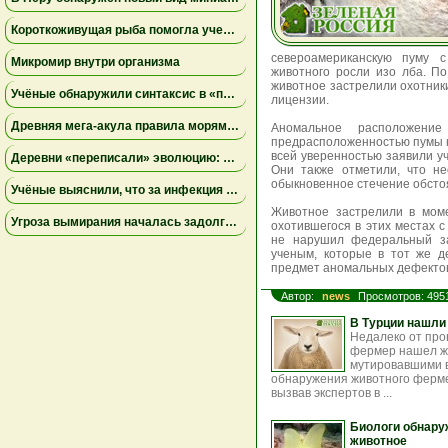
Короткоживущая рыба помогла ученым раскрыть тайны старения иммунитета
североамериканскую пуму с
Микромир внутри организма
животного росли изо лба. П
животное застрелили охотник
Учёные обнаружили синтаксис в «перекличках» диких попугаев
лицензии.
Древняя мегa-акула правила морями Австралии за 15 миллионов лет до мегалодона
Аномальное расположение
предрасположенностью пумы к
всей уверенностью заявили у
Деревни «переписали» эволюцию: апеннинские медведи в Италии стали меньше и спокойнее
Они также отметили, что н
обыкновенное стечение обсто
Учёные выяснили, что за инфекция уничтожила армию Наполеона в России: это был не тиф
Животное застрелили в моме
Угроза вымирания началась задолго до человека: исследование объяснило исчезновение редкого шмеля
охотившегося в этих местах с
не нарушил федеральный за
ученым, которые в тот же д
предмет аномальных дефекто
Автор:
news
Просмотров: 495
В Турции нашли
Недалеко от про
фермер нашел ж
мутировавшими в
обнаружения животного ферме
вызвав экспертов в ...
Биологи обнару
животное