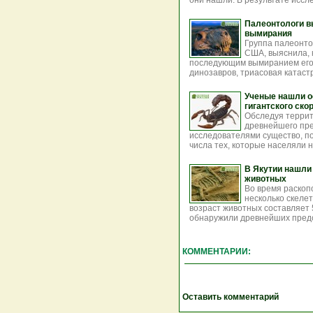
они нашли. В результате иссл
Палеонтологи в
вымирания
Группа палеонто
США, выяснила, 
последующим вымиранием его 
динозавров, триасовая катастр
Ученые нашли ос
гигантского ско
Обследуя террит
древнейшего пре
исследователями существо, п
числа тех, которые населяли н
В Якутии нашли
животных
Во время раскоп
несколько скеле
возраст животных составляет 
обнаружили древнейших предст
КОММЕНТАРИИ:
Оставить комментарий