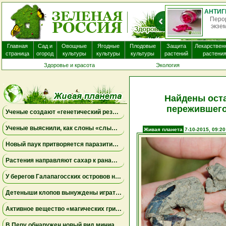
О
нек
Главная
Сад и
Овощные
Ягодные
Плодовые
Защита
Лекарствен
страница
огород
культуры
культуры
культуры
растений
растени
Здоровье и красота
Экология
Найдены оста
пережившего
Ученые создают «генетический резерв» коал, замораживая яйцеклетки и сперматозоиды
Ученые выяснили, как слоны «слышат» шаги и передают сообщения через землю
Живая планета
7-10-2015, 09:20
Новый паук притворяется паразитическим грибом
Растения направляют сахар к ранам, чтобы быстрее восстановиться
У берегов Галапагосских островов нашли крошечного синего осьминога нового вида
Детеныши клопов вынуждены играть в «рулетку», чтобы вовремя найти бактерий-партнеров для выживания
Активное вещество «магических грибов» сделало рыб менее агрессивными и менее активными
В Перу обнаружен новый вид миниатюрной сумчатой лягушки, вынашивающей потомство на спине