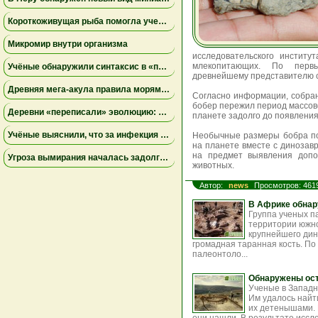
Короткоживущая рыба помогла ученым раскрыть тайны старения иммунитета
Микромир внутри организма
исследовательского институ
млекопитающих. По первы
Учёные обнаружили синтаксис в «перекличках» диких попугаев
древнейшему представителю с
Древняя мегa-акула правила морями Австралии за 15 миллионов лет до мегалодона
Согласно информации, собран
бобер пережил период массов
Деревни «переписали» эволюцию: апеннинские медведи в Италии стали меньше и спокойнее
планете задолго до появления
Учёные выяснили, что за инфекция уничтожила армию Наполеона в России: это был не тиф
Необычные размеры бобра по
на планете вместе с динозав
на предмет выявления допо
Угроза вымирания началась задолго до человека: исследование объяснило исчезновение редкого шмеля
животных.
Автор:
news
Просмотров: 461
В Африке обнар
Группа ученых п
территории южно
крупнейшего дин
громадная таранная кость. П
палеонтоло...
Обнаружены ост
Ученые в Западн
Им удалось найт
их детенышами. 