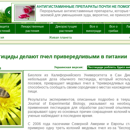
Пероральные антигистаминные препараты, которые часто назна
экземой для уменьшения зуда, вероятно, не приносят существенно
ащита
Лекарственные
Дикорастущие
Все о
Все о
Л
стений
растения
растения
винограде
грибах
гия
Живая планета
тициды делают пчел привередливыми в питании
Украинская версия:
Пестициди роблять бджіл ви
3
Биологи из Калифорнийского Университета в Сан Дие
небольшая доза обычного пестицида, который использ
посевов, превращает медовых пчел в "привередливых ед
способность сообщать своим сородичам о местах нахождени
пищи.
Результаты экспериментов, описанные подробно в теку
Journal of Experimental Biology, указывают на необхо
применения пестицидов для обработки растений опыляем
раскрывают одну из основных причин сокращения колоний м
ученые наблюдают в последнее время.
С 2006 года пасечники Северной Америки и Европы ст
примерно одну треть колоний медовых пчел из-за "беспор