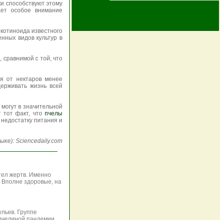
ки способствуют этому
ает особое внимание
котиноида известного
нных видов культур в
 сравнимой с той, что
ся от нектаров менее
держивать жизнь всей
 могут в значительной
 тот факт, что
пчелы
 недостатку питания и
ыке): Sciencedaily.com
тел жертв. Именно
. Вполне здоровые, на
льев. Группе
 пчелиной пандемии.