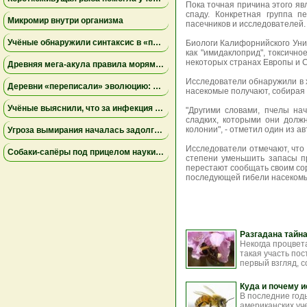
Пока точная причина этого яв
спаду. Конкретная группа п
Микромир внутри организма
пасечников и исследователей.
Учёные обнаружили синтаксис в «перекличках» диких попугаев
Биологи Калифорнийского Уни
как "имидаклоприд", токсичн
некоторых странах Европы и 
Древняя мегa-акула правила морями Австралии за 15 миллионов лет до мегалодона
Исследователи обнаружили в х
Деревни «переписали» эволюцию: апеннинские медведи в Италии стали меньше и спокойнее
насекомые получают, собирая 
Учёные выяснили, что за инфекция уничтожила армию Наполеона в России: это был не тиф
"Другими словами, пчелы на
сладких, которыми они долж
колонии", - отметил один из а
Угроза вымирания началась задолго до человека: исследование объяснило исчезновение редкого шмеля
Исследователи отмечают, что 
Собаки-сапёры под прицелом науки: исследование показало, как улучшить поиск взрывчатки
степени уменьшить запасы пр
перестают сообщать своим сор
последующей гибели насекомы
Разгадана тайн
Некогда процвет
такая участь пос
первый взгляд, с
Куда и почему 
В последние год
американских уч