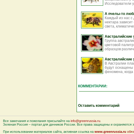
Исследователи ув
А пчелы-то люб
Каждый из нас с 
нектара зависит 
света, климатичес
Австралийские у
Группа австрали
цветовой палитры
образцов различн
Австралийские 
В Австралии пла
будут оснащены 
феномена, когда
КОММЕНТАРИИ:
Оставить комментарий
Все замечания и пожелания присылайте на
info@greenrussia.ru
.
Зеленая Россия – портал для дачников России. Все права защищены и охраняются за
При использовании материалов сайта, активная ссылка на
www.greenrussia.ru
обяз