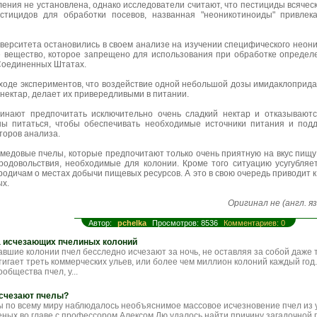
ления не установлена, однако исследователи считают, что пестициды всячес
естицидов для обработки посевов, названная "неоникотиноиды" привлек
верситета остановились в своем анализе на изучении специфического неони
ое вещество, которое запрещено для использования при обработке определе
Соединенных Штатах.
оде экспериментов, что воздействие одной небольшой дозы имидаклоприда,
нектар, делает их привередливыми в питании.
чинают предпочитать исключительно очень сладкий нектар и отказывают
ны питаться, чтобы обеспечивать необходимые источники питания и под
второв анализа.
медовые пчелы, которые предпочитают только очень приятную на вкус пищу
одовольствия, необходимые для колонии. Кроме того ситуацию усугубляет
одичам о местах добычи пищевых ресурсов. А это в свою очередь приводит к
х.
Оригинал не (англ. яз
Автор:
pchelka
Просмотров: 8536
Комментариев: 0
а исчезающих пчелиных колоний
авшие колонии пчел бесследно исчезают за ночь, не оставляя за собой даже 
тигает треть коммерческих ульев, или более чем миллион колоний каждый год
ообщества пчел, у...
исчезают пчелы?
ы по всему миру наблюдалось необъяснимое массовое исчезновение пчел из у
еных во главе с профессором Алексом Лю удалось найти причину загадочной