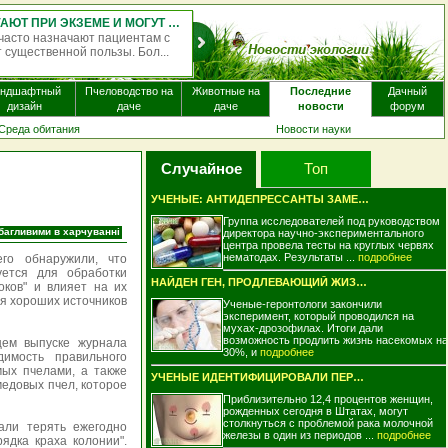
АНТИГИСТАМИННЫЕ ПРЕПАРАТЫ ПОЧТИ НЕ ПОМОГАЮТ ПРИ ЭКЗЕМЕ И МОГУТ ВЫЗЫВАТЬ ПОБОЧНЫЕ ЭФФЕКТЫ
чают пациентам с
Однократная доза псилоцибина — псих
й пользы. Бол...
некоторых видах галлюциногенных грибо
мо
андшафтный
Пчеловодство на
Животные на
Последние
Дачный
дизайн
даче
даче
новости
форум
Среда обитания
Новости науки
Случайное
Топ
УЧЕНЫЕ: АНТИДЕПРЕССАНТЫ ЗАМЕДЛЯЮТ ПРОЦЕС..
Группа исследователей под руководством
багливими в харчуванні
директора научно-экспериментального
центра провела тесты на круглых червях
нематодах. Результаты ...
подробнее
го обнаружили, что
уется для обработки
НАЙДЕН ГЕН, ПРОДЛЕВАЮЩИЙ ЖИЗНЬ НА 30%..
оков" и влияет на их
я хороших источников
Ученые-геронтологи закончили
эксперимент, который проводился на
мухах-дрозофилах. Итоги дали
возможность продлить жизнь насекомых на
щем выпуске журнала
30%, и
подробнее
димость правильного
ых пчелами, а также
УЧЕНЫЕ ИДЕНТИФИЦИРОВАЛИ ПЕРВООЧЕРЕДНЫЕ Х..
едовых пчел, которое
Приблизительно 12,4 процентов женщин,
рожденных сегодня в Штатах, могут
столкнуться с проблемой рака молочной
али терять ежегодно
железы в один из периодов ...
подробнее
ядка краха колонии".