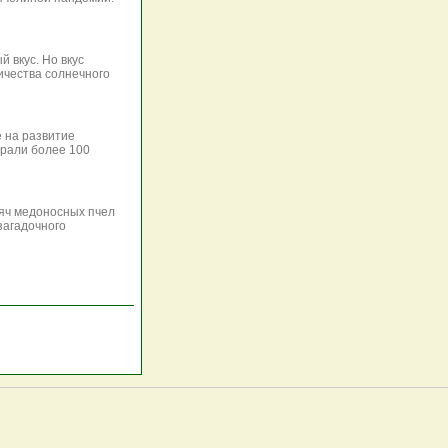
 вкус. Но вкус
личества солнечного
 на развитие
брали более 100
сяч медоносных пчел
загадочного