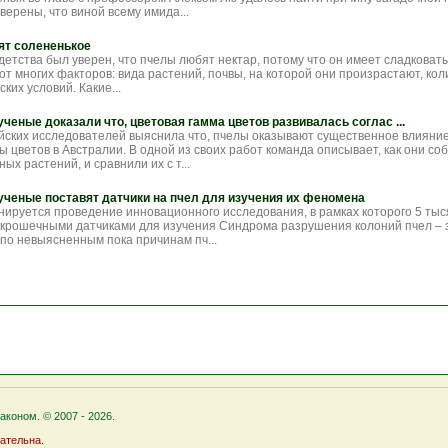
ерены, что виной всему имида...
ят солененькое
детства был уверен, что пчелы любят нектар, потому что он имеет сладковатый
от многих факторов: вида растений, почвы, на которой они произрастают, ко
ких условий. Какие...
ченые доказали что, цветовая гамма цветов развивалась соглас ...
йских исследователей выяснила что, пчелы оказывают существенное влияние
 цветов в Австралии. В одной из своих работ команда описывает, как они со
ых растений, и сравнили их с т...
ученые поставят датчики на пчел для изучения их феномена
нируется проведение инновационного исследования, в рамках которого 5 ты
крошечными датчиками для изучения Синдрома разрушения колоний пчел – 
 по невыясненным пока причинам пч...
коном. © 2007 - 2026.
ательна.