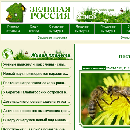
Главная
Сад и
Овощные
Ягодные
Плодовые
З
страница
огород
культуры
культуры
культуры
ра
Здоровье и красота
Эколо
Пес
Ученые выяснили, как слоны «слышат» шаги и передают сообщения через землю
Живая планета
25-05-2012, 11:4
Новый паук притворяется паразитическим грибом
Растения направляют сахар к ранам, чтобы быстрее восстановиться
У берегов Галапагосских островов нашли крошечного синего осьминога нового вида
Детеныши клопов вынуждены играть в «рулетку», чтобы вовремя найти бактерий-партнеров для выживания
Активное вещество «магических грибов» сделало рыб менее агрессивными и менее активными
В Перу обнаружен новый вид миниатюрной сумчатой лягушки, вынашивающей потомство на спине
Короткоживущая рыба помогла ученым раскрыть тайны старения иммунитета