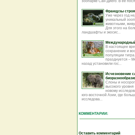
зоопарке Сан-Диего. В ее пос
Французы строя
Уже через год н
уникальный зооп
животными, живу
Для этого на бо
ландшафты и экосис...
Международный 
В настоящее вре
сохранение и во
популяции тигра
празднуется – М
назад установили гос...
Исчезновение с
биоразнообрази
Слоны и носорог
высокого уровня
новому исследов
юго-восточной Азии, где боль
исследова...
КОММЕНТАРИИ:
Оставить комментарий