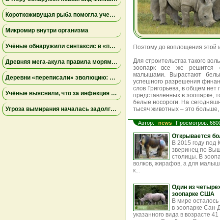
Короткоживущая рыба помогла ученым раскрыть тайны старения иммунитета
Микромир внутри организма
Учёные обнаружили синтаксис в «перекличках» диких попугаев
Поэтому до воплощения этой и
Для строительства такого вол
Древняя мегa-акула правила морями Австралии за 15 миллионов лет до мегалодона
зоопарк все же решится
малышами. Вырастают белые
Деревни «переписали» эволюцию: апеннинские медведи в Италии стали меньше и спокойнее
успешного разрешения финанс
слов Григорьева, в общем нет
Учёные выяснили, что за инфекция уничтожила армию Наполеона в России: это был не тиф
представленных в зоопарке, т
белые носороги. На сегодняшн
Угроза вымирания началась задолго до человека: исследование объяснило исчезновение редкого шмеля
тысяч животных – это больше,
Автор:
news
Просмотров: 680
Открывается бо
В 2015 году под
зверинец по Вышг
столицы. В зоопа
волков, жирафов, а для малыш
к...
Один из четыре
зоопарке США
В мире осталось 
в зоопарке Сан-
указанного вида в возрасте 41