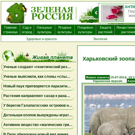
Пер
экз
Главная
Сад и
Овощные
Ягодные
Плодовые
Защита
Лекарствен
страница
огород
культуры
культуры
культуры
растений
растени
Здоровье и красота
Экология
Харьковский зооп
Ученые создают «генетический резерв» коал, замораживая яйцеклетки и сперматозоиды
Ученые выяснили, как слоны «слышат» шаги и передают сообщения через землю
Живая планета
15-07-2014, 19:1
Украинская версия:
Харк
Новый паук притворяется паразитическим грибом
Растения направляют сахар к ранам, чтобы быстрее восстановиться
У берегов Галапагосских островов нашли крошечного синего осьминога нового вида
Детеныши клопов вынуждены играть в «рулетку», чтобы вовремя найти бактерий-партнеров для выживания
Активное вещество «магических грибов» сделало рыб менее агрессивными и менее активными
В Перу обнаружен новый вид миниатюрной сумчатой лягушки, вынашивающей потомство на спине