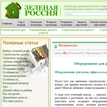
Портал для дачников России. Сове
Строительство и ремонт коттеджей
Сад и
Овощные
Ягодные
Плодовые
Защита
Лекарственн
Главная
огород
культуры
культуры
культуры
растений
растения
Строим дачный дом
Планирование дачного
Строительный инструмент
Строи
участка
Построим дом
Выбор стальной двери...
elka
автор:
|23 июля 2011 | Просмотров: 244
Строительство домов...
Первичное жилье в...
Удобная мягкая мебель
Оборудование для д
Деревянные срубы из...
Распашные ворота
Оборудование для дома, офиса и ск
Особенности...
Электроинструмент
Особенности...
После того как закончено строительство
Бильярдный интерьер
вопрос: где хранить множество мелких и
iSpy –...
днем? Многие забивают этими нужными и н
Дачный забор из рабицы
Как построить...
А ведь есть отличный выход — заказать 
Деревянные дома из...
расставить и разложить на них все нужн
Что такое дизель...
известное всем складское оборудова
горизонтальных полок, которые распо