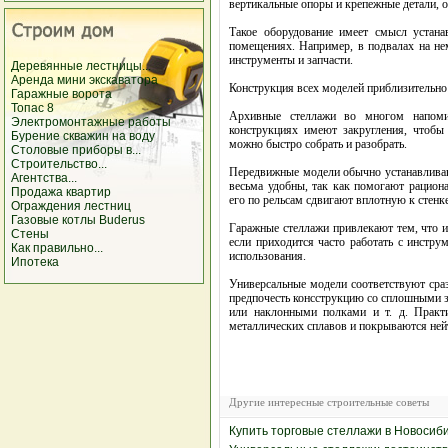
вертикальные опоры и крепежные детали, 
Такое оборудование имеет смысл устана
помещениях. Например, в подвалах на не
инструменты и запчасти.
Деревянные лестницы...
Аренда мини экскаватора
Конструкция всех моделей приблизительно 
Гаражные ворота
Топас 8
Архивные стеллажи во многом напом
Электромонтажные работы
конструкциях имеют закругления, чтобы 
Бурение скважин на воду
можно быстро собрать и разобрать.
Столовые приборы в...
Строительство...
Передвижные модели обычно устанавлива
Агентства...
весьма удобны, так как помогают рациона
Продажа квартир
его по рельсам сдвигают вплотную к стенк
Ограждения лестниц
Газовые котлы Buderus
Гаражные стеллажи привлекают тем, что и
Стены
если приходится часто работать с инстру
Как правильно...
использования.
Ипотека
Универсальные модели соответствуют сра
предпочесть консструкцию со сплошными з
или наклонными полками и т. д. Практи
металлических сплавов и покрываются не
Другие интересные строительные советы
Купить торговые стеллажи в Новосиб