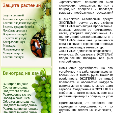
Эффективность применения биоп
химических препаратов, но при 
природные процессы и последст
вызывают необратимых последствий
Защита растений
Болезни и вредители ягод
К абсолютно безопасным средс
ЭКОГЕЛЬ® - регулятор роста с фунг
Болезни плодовых культур
ЭКОГЕЛЬ® активирует прорастание с
Рецепты средств борьбы
рассады, ускоряет ее приживаемос
Лечебные средства
части, ускоряет плодоношение. 
Вредители овощей
гнилям и грибным заболеваниям, в т
Средства по уходу
ЭКОГЕЛЬ® повышает устойчивость
Колорадский жук
среды и снимет стресс при пересадк
Медведка
резких перепадов температур.
Ловушки для вр.
ЭКОГЕЛЬ® одинаково эффективен 
Методы защиты
культурах. Использовать ЭКОГЕЛЬ®
Болезни овощей
плодоносящих посадках без рис
употреблению.
Повышение урожайности на ово
устойчивости к заболеваниям достиг
вложенный в Экогель рубль можно п
особенность ЭКОГЕЛЯ® от подоб
препарата и абсолютно натура
Виноград на даче
используются специальные методики
Сорта винограда
серебра. Содержание в ЭКОГЕЛЕ® и
Подготовка почвы
свойства, а также повысить срок х
Размещение кустов
растений приводит к общему их укр
Посадка саженцев
Обрезка виноградника
Примечательно, что свойства нов
Подвязка виноградника
садоводы и огородники, но и пр
Размножение винограда
крупнейших тепличных комплексах, 
Прививка виноградника