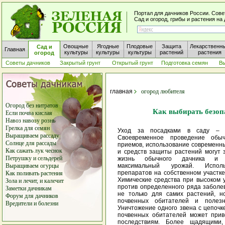
Портал для дачников России. Сове
Сад и огород, грибы и растения н
Овощные
Ягодные
Плодовые
Защита
Лекарственн
Сад и
Главная
культуры
культуры
культуры
растений
растения
огород
Советы дачников
Закрытый грунт
Открытый грунт
Подготовка семян
В
главная
огород любителя
Огород без нитратов
Как выбирать безоп
Если почва кислая
Навоз навозу рознь
Грелка для семян
Уход за посадками в саду – т
Выращиваем рассаду
Своевременное проведение обыч
Солнце для рассады
приемов, использование современн
Как сажать лук чеснок
и средств защиты растений могут 
Петрушку и сельдерей
жизнь обычного дачника и п
Выращиваем огурцы
максимальный урожай. Исполь
препаратов на собственном участке
Как поливать растения
Химические средства при высоком 
Зола и лечит, и калечит
против определенного ряда заболе
Заметки дачникам
не только для самих растений, н
Форум для дачников
почвенных обитателей и полезн
Вредители
и
болезни
Уничтожение одного звена с цепочк
почвенных обитателей может прив
последствиям. Более щадящими, 