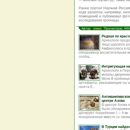
— женский скульптур, также н
Ранее портал Научная Россия
ходе раскопок, например, нео
помещений и публиковал фот
исследования гробницы.
Автор:
news
Просмотров: 445
Редкая по красо
Археологи продо
лица царского ро
Амфиполиса в пр
обнаружена восхитительная м
сообщ...
Интригующая на
Археологи в Пер
могилы дворянин
Моче.В гробнице
артефакты, указывающие на э
газета E...
Антивампирское
центре Азова
В центре Азова 
было обнаружено
датируют погребение I — II вв.
похороненная вместе со своим
В Турции найде