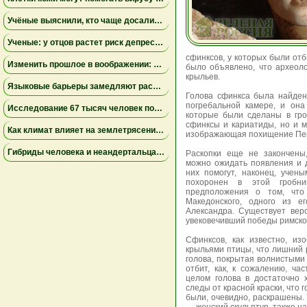
Учёные выяснили, кто чаще досаливает еду: мужчины лидируют, а поведение женщин зависит от образа жизни
Ученые: у отцов растет риск депрессии через год после рождения ребенка
сфинксов, у которых были отб
Изменить прошлое в воображении: как работа с воспоминаниями снижает страх неудачи
было объявлено, что археоло
крыльев.
Языковые барьеры замедляют распространение знаний и инноваций — результаты исследования
Голова сфинкса была найден
погребальной камере, и она
Исследование 67 тысяч человек показало неожиданные факты о сексуальном влечении и возрасте
которые были сделаны в гро
сфинксы и кариатиды, но и 
Как климат влияет на землетрясения: учёные установили связь между изменением уровня озера Туркана и тектонической активностью
изображающая похищение Пе
Гибриды человека и неандертальца могли вымирать из-за несовместимости крови — новое исследование
Раскопки еще не закончены
можно ожидать появления и д
них помогут, наконец, учен
похоронен в этой гробни
предположения о том, что
Македонского, одного из е
Александра. Существует верс
увековечивший победы римско
Сфинксов, как известно, из
крыльями птицы, что лишний 
голова, покрытая волнистыми
отбит, как, к сожалению, ча
целом голова в достаточно 
следы от красной краски, что 
были, очевидно, раскрашены. 