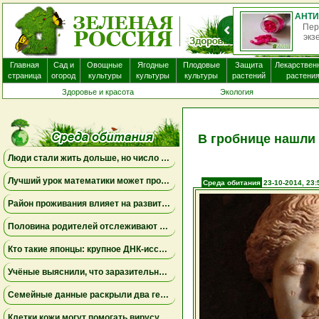
Пер
экз
Главная
Сад и
Овощные
Ягодные
Плодовые
Защита
Лекарствен
страница
огород
культуры
культуры
культуры
растений
растени
Здоровье и красота
Экология
В гробнице нашли 
Люди стали жить дольше, но число лет, проведённых с болезнями, продолжает расти
Лучший урок математики может проходить дома
Среда обитания
23-10-2014, 23:
Район проживания влияет на развитие мозга ребенка
Половина родителей отслеживают местоположение взрослых детей, но это не всегда приносит спокойствие
Кто такие японцы: крупное ДНК-исследование меняет представления о происхождении народа
Учёные выяснили, что заразительное зевание может начинаться ещё до рождения
Семейные данные раскрыли два генетических пути к детской депрессии и тревожности
Клетки кожи могут помогать вирусу бешенства проникать в нервную систему даже при незначительных повреждениях