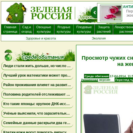
АНТИГИСТАМИННЫЕ ПРЕПАРАТЫ ПОЧТИ НЕ ПОМОГАЮТ ПРИ ЭКЗЕМЕ И МОГУТ ВЫЗЫВАТЬ ПОБОЧНЫЕ ЭФФЕКТЫ
ные препараты, которые часто назначают пациентам с
да, вероятно, не приносят существенной пользы. Бол...
не
Главная
Сад и
Овощные
Ягодные
Плодовые
Защита
Лекарствен
страница
огород
культуры
культуры
культуры
растений
растени
Здоровье и красота
Экология
Просмотр чужих сн
на же
Люди стали жить дольше, но число лет, проведённых с болезнями, продолжает расти
Лучший урок математики может проходить дома
Среда обитания
17-04-2014, 11:
Украинская версия:
Перегляд чу
самооцінці
Район проживания влияет на развитие мозга ребенка
Половина родителей отслеживают местоположение взрослых детей, но это не всегда приносит спокойствие
Кто такие японцы: крупное ДНК-исследование меняет представления о происхождении народа
Учёные выяснили, что заразительное зевание может начинаться ещё до рождения
Семейные данные раскрыли два генетических пути к детской депрессии и тревожности
Клетки кожи могут помогать вирусу бешенства проникать в нервную систему даже при незначительных повреждениях