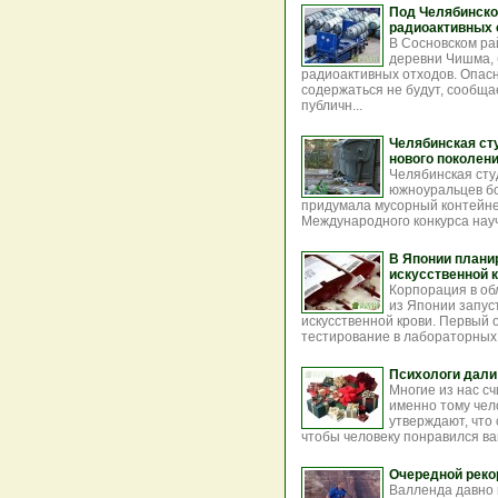
Под Челябинско
радиоактивных 
В Сосновском ра
деревни Чишма,
радиоактивных отходов. Опас
содержаться не будут, сообщ
публичн...
Челябинская ст
нового поколен
Челябинская сту
южноуральцев бо
придумала мусорный контейнер
Международного конкурса науч
В Японии плани
искусственной 
Корпорация в об
из Японии запус
искусственной крови. Первый
тестирование в лабораторных 
Психологи дали
Многие из нас с
именно тому чел
утверждают, что 
чтобы человеку понравился ва
Очередной реко
Валленда давно 