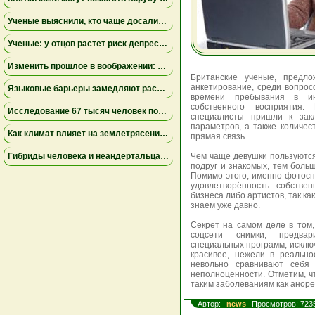
Учёные выяснили, кто чаще досаливает еду: мужчины лидируют, а поведение женщин зависит от образа жизни
Ученые: у отцов растет риск депрессии через год после рождения ребенка
Изменить прошлое в воображении: как работа с воспоминаниями снижает страх неудачи
Британские ученые, предло
анкетирование, среди вопрос
Языковые барьеры замедляют распространение знаний и инноваций — результаты исследования
времени пребывания в ин
собственного восприятия.
Исследование 67 тысяч человек показало неожиданные факты о сексуальном влечении и возрасте
специалисты пришли к зак
параметров, а также количес
Как климат влияет на землетрясения: учёные установили связь между изменением уровня озера Туркана и тектонической активностью
прямая связь.
Гибриды человека и неандертальца могли вымирать из-за несовместимости крови — новое исследование
Чем чаще девушки пользуютс
подруг и знакомых, тем боль
Помимо этого, именно фотос
удовлетворённость собстве
бизнеса либо артистов, так ка
знаем уже давно.
Секрет на самом деле в том
соцсети снимки, предва
специальных программ, исклю
красивее, нежели в реально
невольно сравнивают себя 
неполноценности. Отметим, чт
таким заболеваниям как аноре
Автор:
news
Просмотров: 723