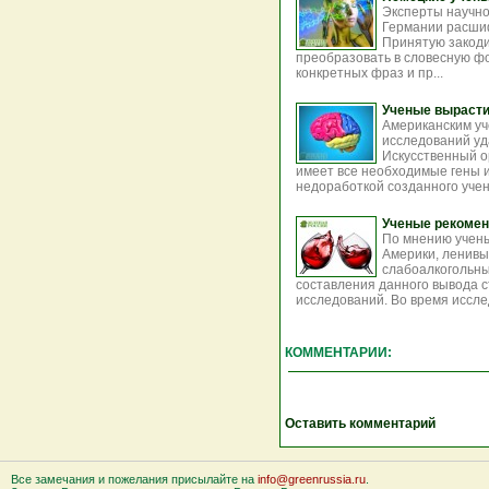
Эксперты научно
Германии расшиф
Принятую закод
преобразовать в словесную ф
конкретных фраз и пр...
Ученые вырасти
Американским у
исследований уд
Искусственный о
имеет все необходимые гены 
недоработкой созданного учен
Ученые рекомен
По мнению учены
Америки, ленив
слабоалкогольны
составления данного вывода 
исследований. Во время иссле
КОММЕНТАРИИ:
Оставить комментарий
Все замечания и пожелания присылайте на
info@greenrussia.ru
.