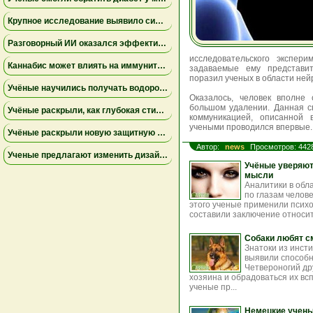
Крупное исследование выявило сильную связь между депрессией и проблемным употреблением каннабиса
Разговорный ИИ оказался эффективнее групповой терапии при тревожности у студентов — результаты исследования
исследовательского экспер
Каннабис может влиять на иммунитет сложнее, чем считалось ранее — новые данные исследований
задаваемые ему представит
поразил ученых в области ней
Учёные научились получать водород из хлебных крошек — это может заменить ископаемое топливо
Оказалось, человек вполне 
большом удалении. Данная с
Учёные раскрыли, как глубокая стимуляция мозга влияет на болезнь Паркинсона
коммуникацией, описанной 
учеными проводился впервые.
Учёные раскрыли новую защитную функцию дёсен: жёсткость тканей препятствует воспалению
Автор:
news
Просмотров: 442
Ученые предлагают изменить дизайн новых пищевых маркировок в США
Учёные уверяют,
мысли
Аналитики в обл
по глазам челов
этого ученые применили психо
составили заключение относит
Собаки любят с
Знатоки из инст
выявили способн
Четвероногий др
хозяина и обрадоваться их вс
ученые пр...
Немецкие учены