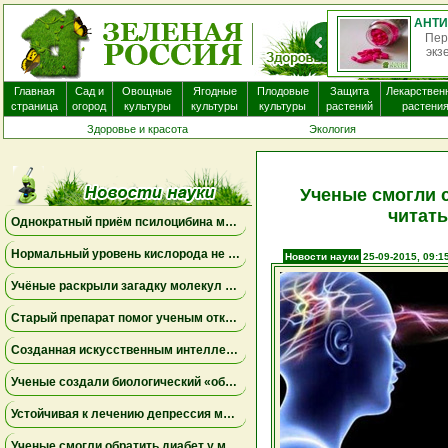
Пер
экз
Главная
Сад и
Овощные
Ягодные
Плодовые
Защита
Лекарствен
страница
огород
культуры
культуры
культуры
растений
растени
Здоровье и красота
Экология
Ученые смогли 
читать
Однократный приём псилоцибина может менять работу мозга на несколько недель
Нормальный уровень кислорода не исключает опасную одышку
Новости науки
25-09-2015, 09:1
Учёные раскрыли загадку молекул пыльцы ржи, связанных с борьбой против опухолей
Старый препарат помог ученым открыть новый механизм работы почек
Созданная искусственным интеллектом универсальная вакцина против коронавирусов успешно прошла первое испытание на людях
Ученые создали биологический «обходной путь» в мозге, который может повысить устойчивость к стрессу
Устойчивая к лечению депрессия может поддаваться комбинациям уже известных препаратов
Ученые смогли обратить диабет у мышей с помощью выращенных в лаборатории инсулиновых клеток