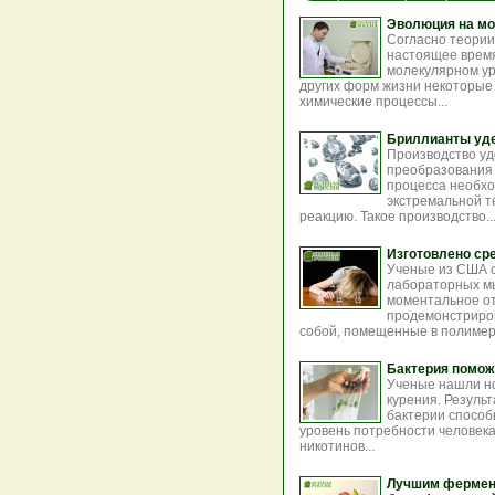
Эволюция на мо
Согласно теории
настоящее время
молекулярном ур
других форм жизни некоторые
химические процессы...
Бриллианты уд
Производство уд
преобразования 
процесса необхо
экстремальной т
реакцию. Такое производство..
Изготовлено ср
Ученые из США с
лабораторных м
моментальное от
продемонстриро
собой, помещенные в полимер
Бактерия помож
Ученые нашли но
курения. Результ
бактерии спосо
уровень потребности человека
никотинов...
Лучшим фермен