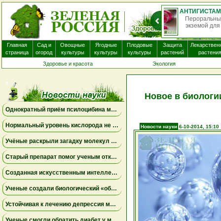
О
нек
Главная
Сад и
Овощные
Ягодные
Плодовые
Защита
Лекарствен
страница
огород
культуры
культуры
культуры
растений
растени
Здоровье и красота
Экология
Новое в биологи
Однократный приём псилоцибина может менять работу мозга на несколько недель
Нормальный уровень кислорода не исключает опасную одышку
Новости науки
6-10-2014, 15:10
Учёные раскрыли загадку молекул пыльцы ржи, связанных с борьбой против опухолей
Старый препарат помог ученым открыть новый механизм работы почек
Созданная искусственным интеллектом универсальная вакцина против коронавирусов успешно прошла первое испытание на людях
Ученые создали биологический «обходной путь» в мозге, который может повысить устойчивость к стрессу
Устойчивая к лечению депрессия может поддаваться комбинациям уже известных препаратов
Ученые смогли обратить диабет у мышей с помощью выращенных в лаборатории инсулиновых клеток