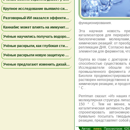
Крупное исследование выявило сильную связь между депрессией и проблемным употреблением каннабиса
Разговорный ИИ оказался эффективнее групповой терапии при тревожности у студентов — результаты исследования
функционирования.
Каннабис может влиять на иммунитет сложнее, чем считалось ранее — новые данные исследований
Эта научная новость пре
катализаторов для перерабо
Учёные научились получать водород из хлебных крошек — это может заменить ископаемое топливо
биологическими молекулам
химических реакций: от преоб
Учёные раскрыли, как глубокая стимуляция мозга влияет на болезнь Паркинсона
репликации ДНК. Согласно вы
элементом для ферментов, чт
Учёные раскрыли новую защитную функцию дёсен: жёсткость тканей препятствует воспалению
Группа во главе с доктором
способностью существовать в
Ученые предлагают изменить дизайн новых пищевых маркировок в США
Исследователи обошли по
промышленного фермента л
Биологи продемонстрировали
растворен непосредственно в
химическую реакцию, и продол
° C .
Perriman сказал: «Из наших 
молекулярная структура липа
150 ° С. Тем не менее, 
каталитическая активность ф
спроектировать автономну
буквально посыпать тверды
реакцию, представляет собой
Автор:
news
Просмотров: 426