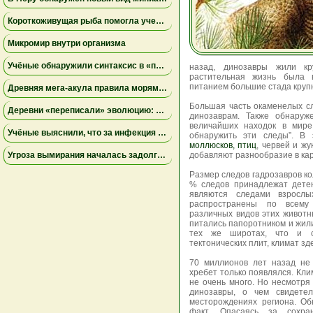
Короткоживущая рыба помогла ученым раскрыть тайны старения иммунитета
Микромир внутри организма
Учёные обнаружили синтаксис в «перекличках» диких попугаев
назад, динозавры жили кр
растительная жизнь была в
питанием большие стада круп
Древняя мегa-акула правила морями Австралии за 15 миллионов лет до мегалодона
Большая часть окаменелых с
Деревни «переписали» эволюцию: апеннинские медведи в Италии стали меньше и спокойнее
динозаврам. Также обнаруж
величайших находок в мире
Учёные выяснили, что за инфекция уничтожила армию Наполеона в России: это был не тиф
обнаружить эти следы”. В
моллюсков, птиц
, червей и жу
Угроза вымирания началась задолго до человека: исследование объяснило исчезновение редкого шмеля
добавляют разнообразие в кар
Размер следов гадрозавров ко
% следов принадлежат дете
являются следами взрослы
распространены по всему
различных видов этих животн
питались папоротником и жил
тех же широтах, что и се
тектонических плит, климат зд
70 миллионов лет назад не 
хребет только появлялся. Кли
не очень много. Но несмотр
динозавры, о чем свидетел
месторождениях региона. О
факт. Опасаясь за сохра