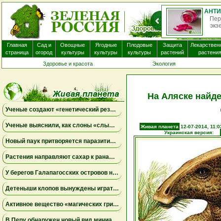
АНТИГИСТАМИННЫЕ ПРЕПАРАТЫ ПОЧТИ НЕ ПОМОГАЮТ ПРИ ЭКЗЕМЕ И МОГУТ ВЫЗЫВАТЬ ПОБОЧНЫЕ ЭФФЕКТЫ
ые препараты, которые часто назначают пациентам с
О
а, вероятно, не приносят существенной пользы. Бол...
нек
Главная
Сад и
Овощные
Ягодные
Плодовые
Защита
Лекарствен
страница
огород
культуры
культуры
культуры
растений
растени
Здоровье и красота
Экология
На Аляске найд
Ученые создают «генетический резерв» коал, замораживая яйцеклетки и сперматозоиды
Ученые выяснили, как слоны «слышат» шаги и передают сообщения через землю
Живая планета
12-07-2014, 11:0
Украинская версия:
Новый паук притворяется паразитическим грибом
Растения направляют сахар к ранам, чтобы быстрее восстановиться
У берегов Галапагосских островов нашли крошечного синего осьминога нового вида
Детеныши клопов вынуждены играть в «рулетку», чтобы вовремя найти бактерий-партнеров для выживания
Активное вещество «магических грибов» сделало рыб менее агрессивными и менее активными
В Перу обнаружен новый вид миниатюрной сумчатой лягушки, вынашивающей потомство на спине