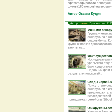
сфотографировали обнаружен
футов (180 метров) на вершине
Автор Оксана Кудря
Автор:
news
Просмотров: 714
Учеными обнару
Группа ученых из
обнаружила в ко
следов белка. К
крупных парков динозавров н
заняты на...
Факт существов
Исследователи и
уральского отде
факт существова
Подобный факт б
результате поисков вб...
Следы червей-
Присутствие сле
обнаружили в ис
предположительн
исследователей.
принадлежат семейству Sibogl.
Обнаружены ост
Ученые в Западн