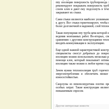
ппу изоляции поверхность трубопровода 
рекомендуют покрывать поверхность труб
слоем клея и дают ему подсохнуть в теч
закрывают их стыки.
Сами стыки являются наиболее уязвимым 
к другу. Все стыки герметизируют, чтобы 
более долговечной и надежной, слой тепл
Такая популярная ппу труба цена которой 
ведения монтажных работ. Во-вторых, сп
сравнению с другими конструкциями тепло
вводить коммуникации в эксплуатацию.
Еще одной важной характеристикой констр
специалисты смогут добраться до повр
изоляцию можно использовать несколько р
помощи клея, который показывает оптима
изоляцию также можно в любое время года
Зачем нужна теплоизоляция труб горячег
энергопотреблении и обеспечить низко
износостойкостью.
Скорлупы из пенополиуретана плотно пр
особых затрат. Такие конструкции явля
повышенным спросом.
Другие интересные новости