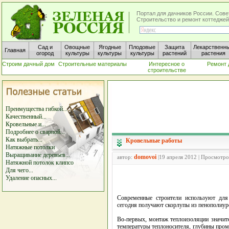
Портал для дачников России. Сове
Строительство и ремонт коттеджей
Сад и
Овощные
Ягодные
Плодовые
Защита
Лекарственн
Главная
огород
культуры
культуры
культуры
растений
растения
Строим дачный дом
Строительные материалы
Интересное о
Ремонт 
строительстве
Преимущества гибкой...
Качественный...
Кровельные и...
Подробнее о сварной...
Как выбрать...
Кровельные работы
Натяжные потолки
Выращивание деревьев...
domovoi
автор:
|19 апреля 2012 | Просмотро
Натяжной потолок клипсо
Для чего...
Удаление опасных...
Современные строители используют для
сегодня получают скорлупы из пенополиур
Во-первых, монтаж теплоизоляции значит
температуры теплоносителя, глубины пром