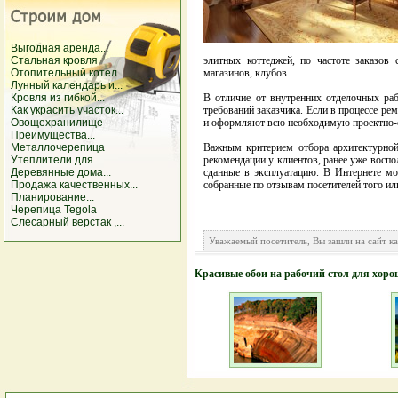
Выгодная аренда...
Стальная кровля
элитных коттеджей, по частоте заказов 
Отопительный котел....
магазинов, клубов.
Лунный календарь и...
Кровля из гибкой...
В отличие от внутренних отделочных ра
Как украсить участок...
требований заказчика. Если в процессе ре
Овощехранилище
и оформляют всю необходимую проектно-с
Преимущества...
Металлочерепица
Важным критерием отбора архитектурной
Утеплители для...
рекомендации у клиентов, ранее уже воспо
Деревянные дома...
сданные в эксплуатацию. В Интернете м
Продажа качественных...
собранные по отзывам посетителей того или
Планирование...
Черепица Tegola
Слесарный верстак ,...
Уважаемый посетитель, Вы зашли на сайт к
Красивые обои на рабочий стол для хоро