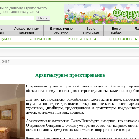
ты по дачному строительству
, перпланировка участка.
та
Лекарственные
Дикорастущие
Все о
Все о
Ла
ний
растения
растения
винограде
грибах
трумент
Строим баню
Новости ремонта
Полезные советы
: 3497
Архитектурное проектирование
Современные условия приспосабливают людей к обычному серому
обезличивающему. Типовые дома, серые одинаковые каменные коробки, 
Для тех, кто пресытился однообразием, хочет жить в доме, спроекти
вкуса, за последнее десятилетие открылось несколько тысяч архи
художники, дизайнеры, градостроители и архитекторы придумыва
домов, коттеджей и дачных домиков.
Архитектурные мастерские Санкт-Петербурга, наверное, как никакие 
Очарование Северной Столицы уже третью сотню лет исправно являет
являясь оплотом труда самых талантливых творцов со всего мира.
Конечно, обращаются к услугам профессиональных архитекторов 