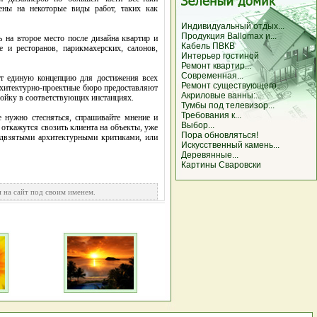
ены на некоторые виды работ, таких как
Индивидуальный отдых...
Продукция Ballomax и...
 на второе место после дизайна квартир и
Кабель ПВКВ
 и ресторанов, парикмахерских, салонов,
Интерьер гостиной
Ремонт квартир...
Современная...
ют единую концепцию для достижения всех
Ремонт существующего...
архитектурно-проектные бюро предоставляют
Акриловые ванны:...
ойку в соответствующих инстанциях.
Тумбы под телевизор...
Требования к...
 нужно стесняться, спрашивайте мнение и
Выбор...
откажутся свозить клиента на объекты, уже
Пора обновляться!
едвзятыми архитектурными критиками, или
Искусственный камень...
Деревянные...
Картины Сваровски
 на сайт под своим именем.