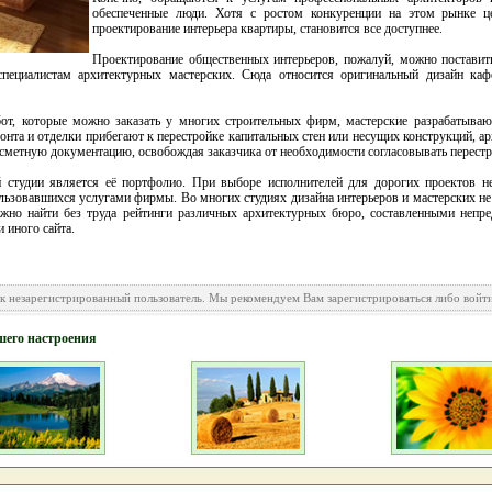
обеспеченные люди. Хотя с ростом конкуренции на этом рынке ц
проектирование интерьера квартиры, становится все доступнее.
Проектирование общественных интерьеров, пожалуй, можно поставить
специалистам архитектурных мастерских. Сюда относится оригинальный дизайн кафе
бот, которые можно заказать у многих строительных фирм, мастерские разрабатыва
монта и отделки прибегают к перестройке капитальных стен или несущих конструкций, 
метную документацию, освобождая заказчика от необходимости согласовывать перестр
 студии является её портфолио. При выборе исполнителей для дорогих проектов не
льзовавшихся услугами фирмы. Во многих студиях дизайна интерьеров и мастерских не 
ожно найти без труда рейтинги различных архитектурных бюро, составленными непр
 иного сайта.
ак незарегистрированный пользователь. Мы рекомендуем Вам зарегистрироваться либо войти
шего настроения