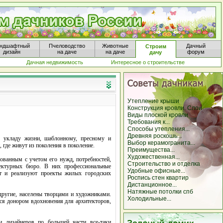
ндшафтный
Пчеловодство
Животные
Дачный
Строим
дизайн
на даче
на даче
форум
дачу
Дачная недвижимость
Интересное о строительстве
Утепление крыши
Конструкция кровли. Слои
Виды плоской кровли
Требования к...
Способы утепления...
Древняя роскошь...
 укладу жизни, шаблонному, пресному и
Выбор керамогранита...
где живут из поколения в поколение.
Преимущества...
Художественная...
рованным с учетом его нужд, потребностей,
Строительство и отделка
тектурных бюро. В них профессиональные
Удобные офисные...
ют и реализуют проекты жилых городских
Роспись стен квартир
Дистанционное...
Натяжные потолки спб
другие, населены творцами и художниками.
Холодильные...
ся донором вдохновения для архитекторов,
и дизайнеров по большей части все-таки