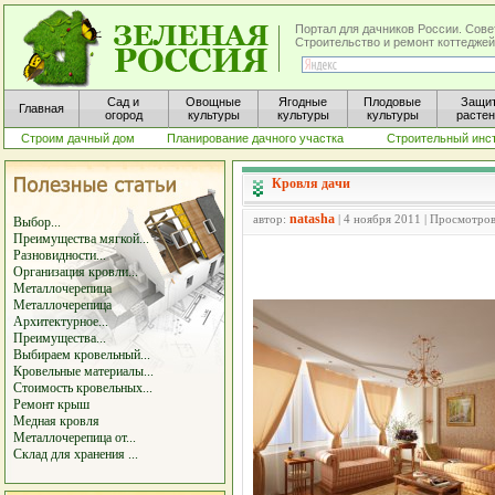
Портал для дачников России. Сове
Строительство и ремонт коттеджей
Сад и
Овощные
Ягодные
Плодовые
Защи
Главная
огород
культуры
культуры
культуры
расте
Строим дачный дом
Планирование дачного участка
Строительный инс
Кровля дачи
natasha
автор:
| 4 ноября 2011 | Просмотров
Выбор...
Преимущества мягкой...
Разновидности...
Организация кровли...
Металлочерепица
Металлочерепица
Архитектурное...
Преимущества...
Выбираем кровельный...
Кровельные материалы...
Стоимость кровельных...
Ремонт крыш
Медная кровля
Металлочерепица от...
Склад для хранения ...