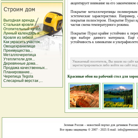
акцентирует внимание на его законченном с
Покрытие металлочерепицы полимерным 
эстетические характеристики. Например,
Выгодная аренда...
покрытая полиэстером. Покрытие Пурал ид
Стальная кровля
частая смена температурного режима.
Отопительный котел....
Лунный календарь и...
Покрытие Пурал крайне устойчиво к переп
Кровля из гибкой...
при выборе данного материала. Ещё 
Как украсить участок...
устойчивость к химикатам и ультрафиолето
Овощехранилище
Преимущества...
Металлочерепица
Утеплители для...
Уважаемый посетитель, Вы зашли на сайт к
Деревянные дома...
зарегистрироваться либо войти на сайт под
Продажа качественных...
Планирование...
Черепица Tegola
Красивые обои на рабочий стол для хоро
Слесарный верстак ,...
Зеленая Россия – новостной портал для дачников России
Все права защищены © 2007 - 2025 E-mail: info@greenrussi