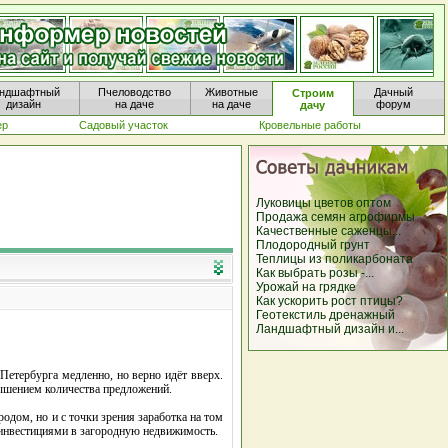
ндшафтный
Пчеловодство
Животные
Дачный
Строим
дизайн
на даче
на даче
форум
дачу
ер
Садовый участок
Кровельные работы
Луковицы цветов оптом
Продажа семян агрофирмы
Качественные саженцы...
Плодородный грунт
Теплицы из поликарбоната
Как выбрать розы -...
Урожай на грядке
Как ускорить рост птицы?
Геотекстиль дренажный
Ландшафтный дизайн и...
Петербурга медленно, но верно идёт вверх.
вышением количества предложений.
родом, но и с точки зрения заработка на том
 инвестициями в загородную недвижимость.