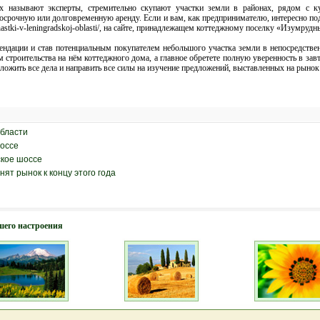
х называют эксперты, стремительно скупают участки земли в районах, рядом с ку
ткосрочную или долговременную аренду. Если и вам, как предпринимателю, интересно п
e-uchastki-v-leningradskoj-oblasti/, на сайте, принадлежащем коттеджному поселку «Изумру
ндации и став потенциальным покупателем небольшого участка земли в непосредствен
 строительства на нём коттеджного дома, а главное обретете полную уверенность в зав
ложить все дела и направить все силы на изучение предложений, выставленных на рыно
области
шоссе
ское шоссе
ят рынок к концу этого года
шего настроения