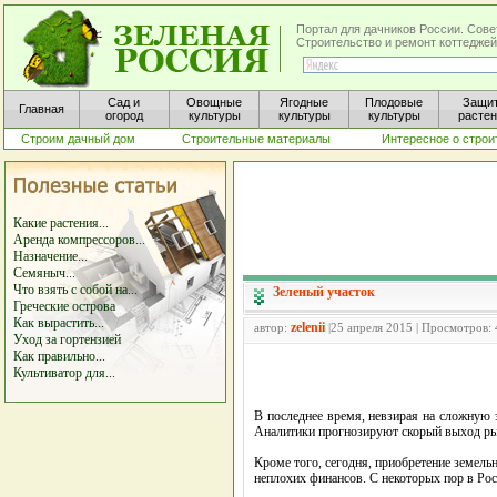
Портал для дачников России. Сове
Строительство и ремонт коттеджей
Сад и
Овощные
Ягодные
Плодовые
Защи
Главная
огород
культуры
культуры
культуры
расте
Строим дачный дом
Строительные материалы
Интересное о строи
Какие растения...
Аренда компрессоров...
Назначение...
Семяныч...
Что взять с собой на...
Зеленый участок
Греческие острова
Как вырастить...
zelenii
автор:
|25 апреля 2015 | Просмотров:
Уход за гортензией
Как правильно...
Культиватор для...
В последнее время, невзирая на сложную 
Аналитики прогнозируют скорый выход рын
Кроме того, сегодня, приобретение земельн
неплохих финансов. С некоторых пор в Ро