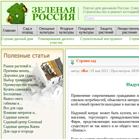
Портал для дачников России. Сове
Строительство и ремонт коттеджей
Сад и
Овощные
Ягодные
Плодовые
Защита
Лекарственн
Главная
огород
культуры
культуры
культуры
растений
растения
Строим дачный дом
Планирование дачного
Строительный инструмент
Строи
участка
Строим сад
Рынок растений в...
Причины начать...
elka
автор:
| 19 мая 2011 | Просмотров: 4926
Дорожки для сада
Выбор триммеров
Надув
Преимущества теплиц...
Купить саженцы в...
Бесплатные...
Применение современными гражданами на
Вывоз снега
списком потребностей, объясняется интере
габионы в...
всей семьей провести выходные в высоко 
Все для сада
Влияние нитратов и...
Надувной матрас может быть куплен, во 
Садовые качели
магазина, торгующего принадлежностями
Фирм, представляющих высококачествен
Садовый центр Greensad
существует не так много и из общего чи
Садовые центры Киева
«Интекс».
Для сада и огорода