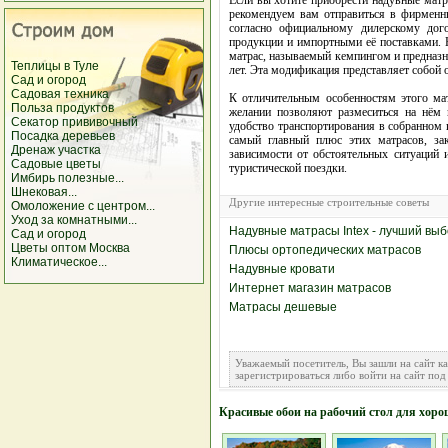
Если вы хотите приобрести надувные матр
рекомендуем вам отправиться в фирменн
согласно официальному дилерскому дог
продукции и импортными её поставками. 
матрас, называемый кемпингом и предназ
Теплицы в Туле
лет. Эта модификация представляет собой
Сад и огород
Садовая техника
К отличительным особенностям этого мат
Польза продуктов
желании позволяют размеситься на нём в
Секатор прививочный
удобство транспортирования в собранном 
Посадка деревьев
самый главный плюс этих матрасов, за
Дренаж участка
зависимости от обстоятельных ситуаций 
Садовые цветы
туристической поездки.
Имбирь полезные...
Шнековая...
Другие интересные строительные советы
Омоложение с центром...
Уход за комнатными...
Надувные матрасы Intex - лучший вы
Сад и огород
Цветы оптом Москва
Плюсы ортопедических матрасов
Климатическое...
Надувные кровати
Интернет магазин матрасов
Матрасы дешевые
Уважаемый посетитель, Вы зашли на сайт к
зарегистрироваться либо войти на сайт под
Красивые обои на рабочий стол для хоро