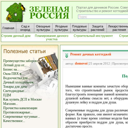
Портал для дачников России. Сове
Строительство и ремонт коттеджей
Сад и
Овощные
Ягодные
Плодовые
Защита
Лекарственн
Главная
огород
культуры
культуры
культуры
растений
растения
Строим дачный дом
Планирование дачного
Строительный инструмент
Строи
участка
Ремонт дачных коттеджей
Преимущества заборов...
domovoi
автор:
|25 апреля 2012 | Просмотро
Летний душ от...
Бизнес на...
Окна ПВХ в...
По
Водоочистка для...
Дачный холодильник:...
Нынешние ванные комнаты зачастую обор
Товары для дачи
того, что строительный рынок предост
Светодиодные...
благоустроить помещение ванной комнаты 
ПДМ
душевой кабины смысла нет, а оборудова
Как купить ДСП в Москве
душевую лейку и поддон для душа.
Магазин...
Прочистка канализации
Современные поддоны для душа различаютс
Противопожарные...
форме. Как правило, они имеют незначител
Современные чугунные...
ванных (в тоже время элитные модели бы
Качественное...
образом приобрести поддон для душа, к
достаточно просто.