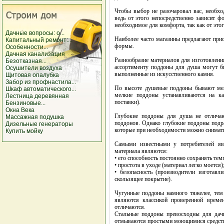
Чтобы выбор не разочаровал вас, необхо
ведь от этого непосредственно зависит ф
необходимое для комфорта, так как от этог
Дачные вопросы: о...
Наиболее часто магазины предлагают при
Капитальный ремонт:...
формы.
Особенности...
Дачная канализация
Разнообразие материалов для изготовлен
Безотказная...
ассортименту поддоны для душа могут бы
Осушители воздуха
выполненные из искусственного камня.
Щитовая опалубка
Забор из профнастила...
По высоте душевые поддоны бывают мелк
Шкаф автоматического...
мелкие поддоны устанавливаются на к
Лестница деревянная
поставки).
Бензиновые...
Окна Века
Глубокие поддоны для душа не отлича
Массажная подушка
поддонов. Однако глубокие поддоны подр
Дизельные генераторы
которые при необходимости можно снимать
Купить мойку
Самыми известными у потребителей яв
материала являются:
• его способность постоянно сохранять те
• простота в уходе (материал легко моется)
• безопасность (производители изготав
скользящее покрытие).
Чугунные поддоны намного тяжелее, тем 
являются классикой проверенной време
отличаются.
Стальные поддоны превосходны для дачи
отмываются простыми моющимися средства