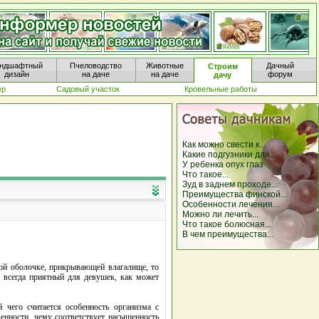
ндшафтный
Пчеловодство
Животные
Дачный
Строим
дизайн
на даче
на даче
форум
дачу
ер
Садовый участок
Кровельные работы
Как можно свести к...
Какие подгузники для...
У ребенка опух глаз
Что такое...
Зуд в заднем проходе...
Преимущества финской...
Особенности лечения...
Можно ли лечить...
Что такое болюсная...
В чем преимущества...
той оболочке, прикрывающей влагалище, то
 всегда приятный для девушек, как может
 чего считается особенность организма с
нности, чему соответствует насыщенность