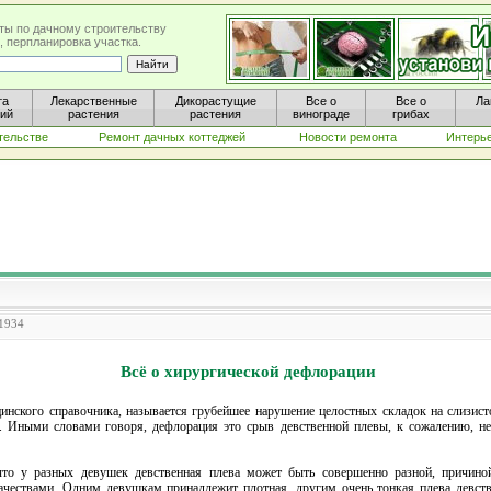
ты по дачному строительству
, перпланировка участка.
та
Лекарственные
Дикорастущие
Все о
Все о
Ла
ний
растения
растения
винограде
грибах
тельстве
Ремонт дачных коттеджей
Новости ремонта
Интерь
 1934
Всё о хирургической дефлорации
инского справочника, называется грубейшее нарушение целостных складок на слизис
. Иными словами говоря, дефлорация это срыв девственной плевы, к сожалению, не
то у разных девушек девственная плева может быть совершенно разной, причиной
ествами. Одним девушкам принадлежит плотная, другим очень тонкая плева девстве