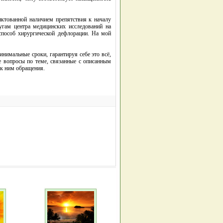
диктованной наличием препятствия к началу
угам центра медицинских исследований на
й способ хирургической дефлорации. На мой
имальные сроки, гарантируя себе это всё,
е вопросы по теме, связанные с описанным
 к ним обращения.