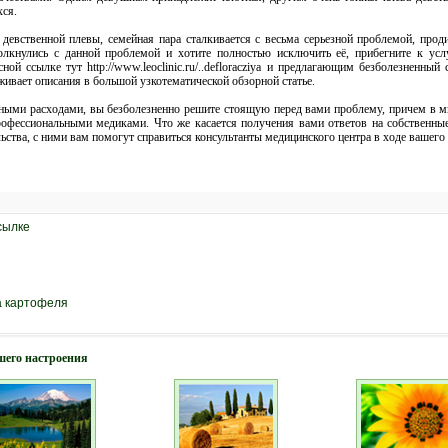
хся.
й девственной плевы, семейная пара сталкивается с весьма серьезной проблемой, про
олкнулись с данной проблемой и хотите полностью исключить её, прибегните к усл
ой ссылке тут http://www.leoclinic.ru/..defloracziya и предлагающим безболезненны
живает описания в большой узкотематической обзорной статье.
ыми расходами, вы безболезненно решите стоящую перед вами проблему, причем в мин
офессиональными медиками. Что же касается получения вами ответов на собственны
ства, с ними вам помогут справиться консультанты медицинского центра в ходе вашего
сылке
а картофеля
шего настроения