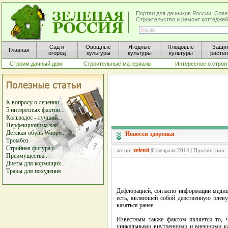
Портал для дачников России. Сове
Строительство и ремонт коттеджей
Сад и
Овощные
Ягодные
Плодовые
Защи
Главная
огород
культуры
культуры
культуры
расте
Строим дачный дом
Строительные материалы
Интересное о строи
К вопросу о лечении...
5 интересных фактов...
Кальвадос - лучший...
Перфекционизм как...
Детская обувь Woopy...
Новости здоровья
Тромбоз
Стройная фигура с...
zelenii
автор:
|6 февраля 2014 | Просмотров:
Преимущества...
Диеты для кормящих...
Травы для похудения
Дефлорацией, согласно информации медиц
есть, являющей собой девственную плеву
казаться ранее.
Известным также фактом является то, ч
уникальными внутренними и внешними кач