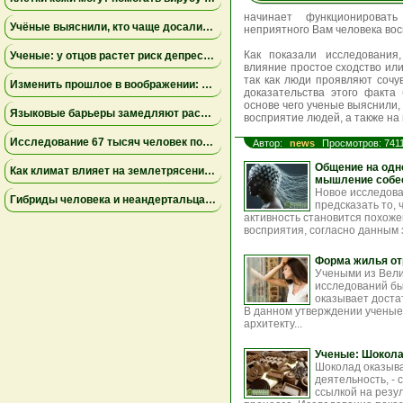
начинает функционироват
Учёные выяснили, кто чаще досаливает еду: мужчины лидируют, а поведение женщин зависит от образа жизни
неприятного Вам человека в
Как показали исследования
Ученые: у отцов растет риск депрессии через год после рождения ребенка
влияние простое сходство или
так как люди проявляют сочув
Изменить прошлое в воображении: как работа с воспоминаниями снижает страх неудачи
доказательства этого факта
основе чего ученые выяснили,
Языковые барьеры замедляют распространение знаний и инноваций — результаты исследования
восприятие людей, а также н
Исследование 67 тысяч человек показало неожиданные факты о сексуальном влечении и возрасте
Автор:
news
Просмотров: 741
Общение на одно
Как климат влияет на землетрясения: учёные установили связь между изменением уровня озера Туркана и тектонической активностью
мышление собе
Новое исследова
Гибриды человека и неандертальца могли вымирать из-за несовместимости крови — новое исследование
предсказать то, 
активность становится похоже
восприятия, согласно данным 
Форма жилья от
Учеными из Вели
исследований бы
оказывает доста
В данном утверждении ученые 
архитекту...
Ученые: Шокола
Шоколад оказыва
деятельность, -
ссылкой на резу