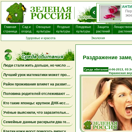
Пер
экз
Главная
Сад и
Овощные
Ягодные
Плодовые
Защита
Лекарствен
страница
огород
культуры
культуры
культуры
растений
растени
Здоровье и красота
Экология
Раздражение заме
Люди стали жить дольше, но число лет, проведённых с болезнями, продолжает расти
Среда обитания
4-06-2013, 03:3
Украинская ве
Лучший урок математики может проходить дома
Район проживания влияет на развитие мозга ребенка
Половина родителей отслеживают местоположение взрослых детей, но это не всегда приносит спокойствие
Кто такие японцы: крупное ДНК-исследование меняет представления о происхождении народа
Учёные выяснили, что заразительное зевание может начинаться ещё до рождения
Семейные данные раскрыли два генетических пути к детской депрессии и тревожности
Клетки кожи могут помогать вирусу бешенства проникать в нервную систему даже при незначительных повреждениях