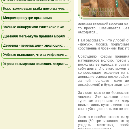
Короткоживущая рыба помогла ученым раскрыть тайны старения иммунитета
Микромир внутри организма
лечении язвенной болезни жел
Учёные обнаружили синтаксис в «перекличках» диких попугаев
то просто. Оказывается, бе
обходится...
Древняя мегa-акула правила морями Австралии за 15 миллионов лет до мегалодона
Нам рассказали, что у лосей о
«фокус». Лосиха подпуска
Деревни «переписали» эволюцию: апеннинские медведи в Италии стали меньше и спокойнее
собственным лосенком! Как это
Учёные выяснили, что за инфекция уничтожила армию Наполеона в России: это был не тиф
Сотрудники фермы приним
материнское молоко, потом у
Угроза вымирания началась задолго до человека: исследование объяснило исчезновение редкого шмеля
поскольку ее одежда и руки 
себя доить. И с этого момент
сопровождает, охраняет на с
доярка не успела после работ
за ней последует даже до
лосефермой) и будет ходить по
За лосят можно не беспокои
«яслях». Эти малыши оче
туристам разрешают их глад
нельзя лишь пугать животных
хочет уйти, догонять его не сл
Лосята спокойно относятся д
наша (50 третьеклашек, кото
увидеть животных, пооб