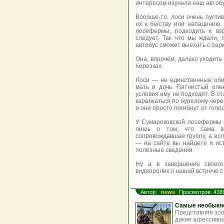
интересом изучала наш автобу
Вообще-то, лоси очень пугли
их к бегству или нападению
лосефермы, подходить к вз
следует. Так что мы ждали, 
автобус сможет выехать с парк
Она, впрочем, далеко уходить
березках.
Лоси — не единственные оби
мать и дочь. Пятнистый ол
условия ему не подходят. В о
карабкаться по бурелому чере
и они просто погибнут от гол
У Сумароковской лосефермы е
лишь о том, что сама ви
сопровождавшая группу, а есл
— на сайте вы найдете и ис
полезные сведения.
Ну а в завершение своего
видеоролик о нашей встрече 
Автор:
news
Просмотров: 438
Самые необыкно
Представляя зоо
дикие агрессивны