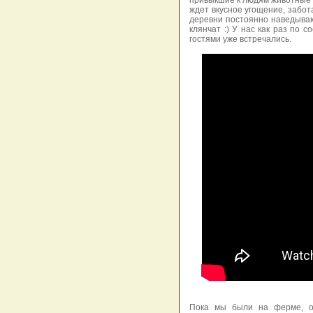
привыкшие к людям животные в
ждет вкусное угощение, забот
деревни постоянно наведываю
клянчат :) У нас как раз по 
гостями уже встречались.
Пока мы были на ферме, од