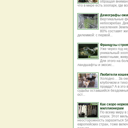
обращая внимани
что в мире есть зоопарк, где в
Демографы ожи
Вертикальные фе
небоскребах. Д
населения Земли 
80% составят жи
дилеммой: с первой...
Французы строя
Уже через год н
уникальный зооп
животными, живу
Для этого на бо
ландшафты и экосис...
Любители коше
Холодно… За окн
клубочком и тих
правда? А в это 
судьбы оставшийся бездомным
ост...
Как скоро норко
миллионерам
По всему миру в
норок. Этот мил
неосторожность заразиться SA
европейских стран, тоже вклю