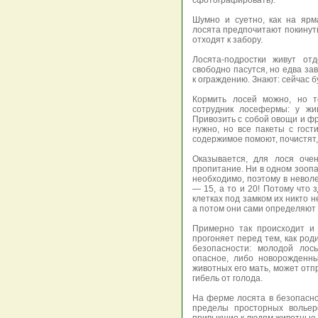
сфотографировать).
Шумно и суетно, как на ярм
лосята предпочитают покинуть
отходят к забору.
Лосята-подростки живут от
свободно пасутся, но едва за
к ограждению. Знают: сейчас б
Кормить лосей можно, но т
сотрудник лосефермы: у жи
Привозить с собой овощи и фр
нужно, но все пакеты с гост
содержимое помоют, почистят,
Оказывается, для лося оче
пропитание. Ни в одном зоопа
необходимо, поэтому в неволе
— 15, а то и 20! Потому что 
клетках под замком их никто н
а потом они сами определяют
Примерно так происходит и
прогоняет перед тем, как род
безопасности: молодой лос
опасное, либо новорожденны
животных его мать, может отп
гибель от голода.
На ферме лосята в безопаснос
пределы просторных вольер