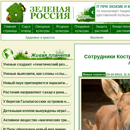
О
нек
Главная
Сад и
Овощные
Ягодные
Плодовые
Защита
Лекарствен
страница
огород
культуры
культуры
культуры
растений
растени
Здоровье и красота
Экология
Сотрудники Кос
Ученые создают «генетический резерв» коал, замораживая яйцеклетки и сперматозоиды
Ученые выяснили, как слоны «слышат» шаги и передают сообщения через землю
Живая планета
23-10-2014, 11:1
Новый паук притворяется паразитическим грибом
Растения направляют сахар к ранам, чтобы быстрее восстановиться
У берегов Галапагосских островов нашли крошечного синего осьминога нового вида
Детеныши клопов вынуждены играть в «рулетку», чтобы вовремя найти бактерий-партнеров для выживания
Активное вещество «магических грибов» сделало рыб менее агрессивными и менее активными
В Перу обнаружен новый вид миниатюрной сумчатой лягушки, вынашивающей потомство на спине