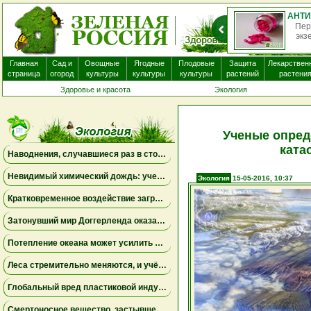
АНТИГИСТАМИННЫЕ ПРЕПАРАТЫ ПОЧТИ НЕ ПОМОГАЮТ ПРИ ЭКЗЕМЕ И МОГУТ ВЫЗЫВАТЬ ПОБОЧНЫЕ ЭФФЕКТЫ
инные препараты, которые часто назначают пациентам с
уда, вероятно, не приносят существенной пользы. Бол...
Главная
Сад и
Овощные
Ягодные
Плодовые
Защита
Лекарствен
страница
огород
культуры
культуры
культуры
растений
растени
Здоровье и красота
Экология
Ученые опред
ката
Наводнения, случавшиеся раз в столетие, могут превратиться в новую норму
Невидимый химический дождь: ученые обнаружили глобальное загрязнение «вечным химикатом», которое охватило всю планету
Экология
15-05-2016, 10:37
Кратковременное воздействие загрязнённого воздуха влияет не только на лёгкие, но и на мозг
Затонувший мир Доггерленда оказался зелёным убежищем: древняя ДНК раскрыла тайны ледникового периода
Потепление океана может усилить роль крошечного микроба, контролирующего морские питательные вещества
Леса стремительно меняются, и учёные бьют тревогу
Глобальный вред пластиковой индустрии для здоровья людей может удвоиться к 2040 году
Смертоносное вещество, застывшее во льду, могло запустить зарождение жизни на Земле