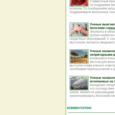
Совместный прое
по поддержке ж
успехом. По сообщениям запа
поддерживали жизненные спос
...
Ученые выяснили
болезням сердц
Эксперты в обла
грубая нехватка
сердечных заболеваний. С со
выступили эксперты медицинск
Ученые назвали
непригодными д
Ближневосточный
местом для жизн
выступил глава ученого совет
проблемам перенаселения и де
Ученые назвали
ископаемых на 
Канадские специ
что последствие
земля, являются ужасающими в
проигнорировать беспокойство
КОММЕНТАРИИ: