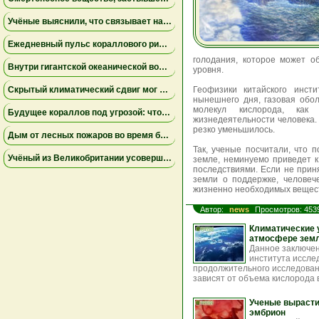
Учёные выяснили, что связывает наводнения и засухи по всей планете
Ежедневный пульс кораллового рифа меняет микробную жизнь окружающих вод
голодания, которое может о
Внутри гигантской океанической воронки: где морская жизнь уступает место инопланетному миру
уровня.
Скрытый климатический сдвиг мог запустить великие океанские миграции в Тихом океане тысячу лет назад
Геофизики китайского инст
нынешнего дня, газовая обо
молекул кислорода, как 
Будущее кораллов под угрозой: что показывают рентгеновские исследования ученых
жизнедеятельности человека.
резко уменьшилось.
Дым от лесных пожаров во время беременности повышает риск преждевременных родов
Так, ученые посчитали, что 
Учёный из Великобритании усовершенствовал вековую формулу и научился предсказывать поведение опасных наночастиц в воздухе
земле, неминуемо приведет 
последствиями. Если не при
земли о поддержке, человеч
жизненно необходимых вещес
Автор:
news
Просмотров: 453
Климатические 
атмосфере зем
Данное заключен
института иссле
продолжительного исследовани
зависят от объема кислорода 
Ученые вырасти
эмбрион