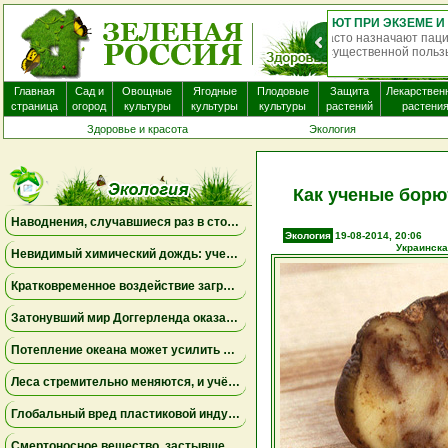
О
нек
Главная
Сад и
Овощные
Ягодные
Плодовые
Защита
Лекарствен
страница
огород
культуры
культуры
культуры
растений
растени
Здоровье и красота
Экология
Как ученые борю
Наводнения, случавшиеся раз в столетие, могут превратиться в новую норму
Экология
19-08-2014, 20:06
Украинска
Невидимый химический дождь: ученые обнаружили глобальное загрязнение «вечным химикатом», которое охватило всю планету
Кратковременное воздействие загрязнённого воздуха влияет не только на лёгкие, но и на мозг
Затонувший мир Доггерленда оказался зелёным убежищем: древняя ДНК раскрыла тайны ледникового периода
Потепление океана может усилить роль крошечного микроба, контролирующего морские питательные вещества
Леса стремительно меняются, и учёные бьют тревогу
Глобальный вред пластиковой индустрии для здоровья людей может удвоиться к 2040 году
Смертоносное вещество, застывшее во льду, могло запустить зарождение жизни на Земле