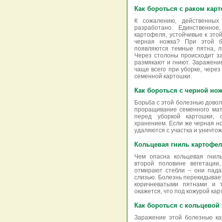
Как бороться с раком кар
К сожалению, действенных
разработано. Единственное
картофеля, устойчивые к это
черная ножка? При этой б
появляются темные пятна, ли
Через столоны происходит з
размякают и гниют. Заражени
чаще всего при уборке, через
семенной картошки.
Как бороться с черной но
Борьба с этой болезнью довол
проращивание семенного мат
перед уборкой картошки, 
хранением. Если же черная н
удаляются с участка и уничто
Кольцевая гниль картофе
Чем опасна кольцевая гнил
второй половине вегетации,
отмирают стебли – они пада
слизью. Болезнь перекидывае
коричневатыми пятнами и т
окажется, что под кожурой кар
Как бороться с кольцевой
Заражение этой болезнью ка