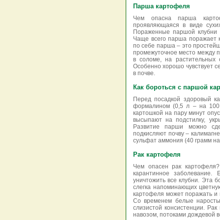
Парша картофеля
Чем опасна парша карто
проявляющаяся в виде сухи
Пораженные паршой клубни и
Чаще всего парша поражает 
по себе парша – это простей
промежуточное место между п
в соломе, на растительных 
Особенно хорошо чувствует се
в почве.
Как бороться с паршой ка
Перед посадкой здоровый к
формалином (0,5 л – на 100
картошкой на пару минут опус
высыпают на подстилку, ук
Развитие парши можно сде
подкисляют почву – калимагне
сульфат аммония (40 грамм на 
Рак картофеля
Чем опасен рак картофеля?
карантинное заболевание. 
уничтожить все клубни. Эта б
слегка напоминающих цветную
картофеля может поражать и к
Со временем белые наросты 
слизистой консистенции. Рак
навозом, потоками дождевой в