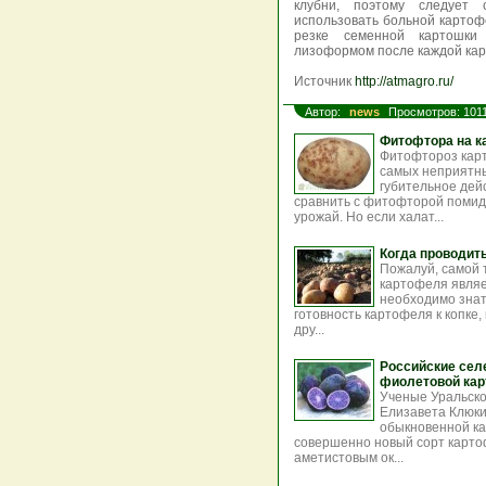
клубни, поэтому следует
использовать больной картоф
резке семенной картошк
лизоформом после каждой ка
Источник
http://atmagro.ru/
Автор:
news
Просмотров: 101
Фитофтора на к
Фитофтороз карт
самых неприятны
губительное де
сравнить с фитофторой помидо
урожай. Но если халат...
Когда проводит
Пожалуй, самой 
картофеля являе
необходимо знать
готовность картофеля к копке,
дру...
Российские сел
фиолетовой кар
Ученые Уральско
Елизавета Клюк
обыкновенной ка
совершенно новый сорт карто
аметистовым ок...