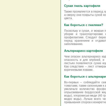
Сухая гниль картофеля
Также проявляется в период х
а сверху они покрыты сухой к
цвета.
Как бороться с гнилями?
Поскольку и сухая, и мокрая 
уборке и транспортировке
профилактики. Следует бере
перед хранением и отдават
заболеванию.
Альтернариоз картофеля
Чем опасен альтернариоз ка
опасность и для клубней, и
листьях появляются сухие к
Как следствие – лист отмира
коричневыми язвами.
Как бороться с альтернар
Во-первых – соблюдайте се
томатами, также склонными к
увеличьте количество фосф
опрыскивание бордосской жид
воды), хлорокисью меди (40 г
ведро воды). Лучше всего ч
привыкания споров к конкретн