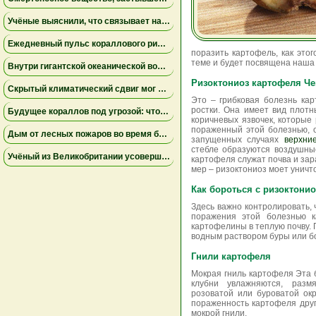
Учёные выяснили, что связывает наводнения и засухи по всей планете
Ежедневный пульс кораллового рифа меняет микробную жизнь окружающих вод
поразить картофель, как этог
теме и будет посвящена наша
Внутри гигантской океанической воронки: где морская жизнь уступает место инопланетному миру
Ризоктониоз картофеля Че
Скрытый климатический сдвиг мог запустить великие океанские миграции в Тихом океане тысячу лет назад
Это – грибковая болезнь ка
ростки. Она имеет вид плотн
Будущее кораллов под угрозой: что показывают рентгеновские исследования ученых
коричневых язвочек, которые
пораженный этой болезнью, о
Дым от лесных пожаров во время беременности повышает риск преждевременных родов
запущенных случаях
верхни
стебле образуются воздушны
Учёный из Великобритании усовершенствовал вековую формулу и научился предсказывать поведение опасных наночастиц в воздухе
картофеля служат почва и зар
мер – ризоктониоз моет уничт
Как бороться с ризоктони
Здесь важно контролировать, 
поражения этой болезнью к
картофелины в теплую почву.
водным раствором буры или б
Гнили картофеля
Мокрая гниль картофеля Эта 
клубни увлажняются, разм
розоватой или буроватой ок
пораженность картофеля дру
мокрой гнили.