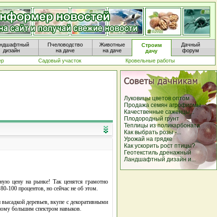
ндшафтный
Пчеловодство
Животные
Дачный
Строим
дизайн
на даче
на даче
форум
дачу
ер
Садовый участок
Кровельные работы
Луковицы цветов оптом
Продажа семян агрофирмы
Качественные саженцы...
Плодородный грунт
Теплицы из поликарбоната
Как выбрать розы -...
Урожай на грядке
Как ускорить рост птицы?
Геотекстиль дренажный
Ландшафтный дизайн и...
ную цену на рынке! Так ценятся грамотно
0-100 процентов, но сейчас не об этом.
 высадкой деревьев, вкупе с декоративными
ному большим спектром навыков.