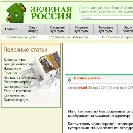
Портал для дачников России. Сове
Строительство и ремонт коттеджей
Сад и
Овощные
Ягодные
Плодовые
Защи
Главная
огород
культуры
культуры
культуры
расте
Строим дачный дом
Строительные материалы
Интересное о строи
Какие растения...
Аренда компрессоров...
Назначение...
Семяныч...
Что взять с собой на...
Зеленый участок
Греческие острова
Как вырастить...
zelenii
автор:
|28 мая 2014 | Просмотров: 21
Уход за гортензией
Как правильно...
Культиватор для...
Мало кто знает, но благоустроенный мет
подобранные и высаженные по периметру па
Благоустроить садово-парковую территори
кустарниками, своими силами или переадр