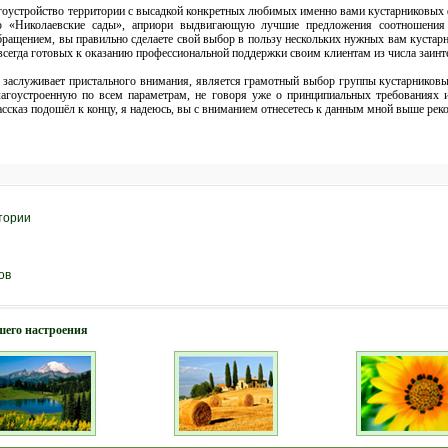
агоустройство территории с высадкой конкретных любимых именно вами кустарниковых ф
ю «Николаевские сады», априори выдвигающую лучшие предложения соотношения 
ращением, вы правильно сделаете свой выбор в пользу нескольких нужных вам кустарн
сегда готовых к оказанию профессиональной поддержки своим клиентам из числа заинт
 заслуживает пристального внимания, является грамотный выбор группы кустарниковы
гоустроенную по всем параметрам, не говоря уже о принципиальных требованиях 
ассказ подошёл к концу, я надеюсь, вы с вниманием отнесетесь к данным мной выше ре
тории
ов
шего настроения