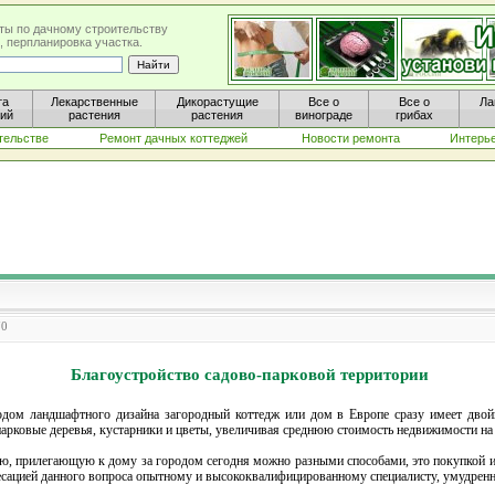
ты по дачному строительству
, перпланировка участка.
та
Лекарственные
Дикорастущие
Все о
Все о
Ла
ний
растения
растения
винограде
грибах
тельстве
Ремонт дачных коттеджей
Новости ремонта
Интерь
70
Благоустройство садово-парковой территории
одом ландшафтного дизайна загородный коттедж или дом в Европе сразу имеет двой
рковые деревья, кустарники и цветы, увеличивая среднюю стоимость недвижимости на 8
ю, прилегающую к дому за городом сегодня можно разными способами, это покупкой и
есацией данного вопроса опытному и высококвалифицированному специалисту, умудрен