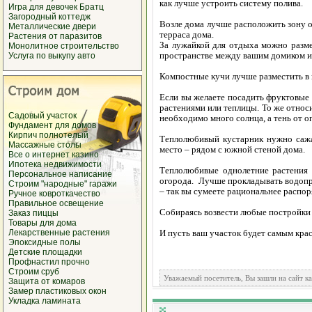
как лучше устроить систему полива.
Игра для девочек Братц
Загородный коттедж
Возле дома лучше расположить зону о
Металлические двери
терраса дома.
Растения от паразитов
За лужайкой для отдыха можно разме
Монолитное строительство
пространстве между вашим домиком и
Услуга по выкупу авто
Компостные кучи лучше разместить в
Если вы желаете посадить фруктовые д
растениями или теплицы. То же относи
Садовый участок
необходимо много солнца, а тень от 
Фундамент для домов
Кирпич полнотелый
Теплолюбивый кустарник нужно сажа
Массажные столы
место – рядом с южной стеной дома.
Все о интернет казино
Ипотека недвижимости
Теплолюбивые однолетние растения 
Персональное написание
огорода. Лучше прокладывать водопро
Строим "народные" гаражи
– так вы сумеете рациональнее распор
Ручное ковроткачество
Правильное освещение
Собираясь возвести любые постройки 
Заказ пиццы
Товары для дома
Лекарственные растения
И пусть ваш участок будет самым кра
Эпоксидные полы
Детские площадки
Профнастил прочно
Строим сруб
Уважаемый посетитель, Вы зашли на сайт к
Защита от комаров
Замер пластиковых окон
Укладка ламината