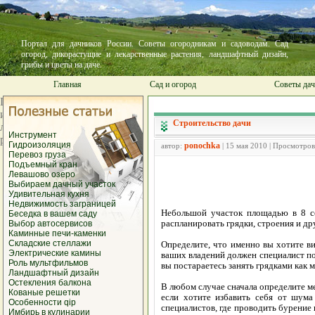
Портал для дачников России. Советы огородникам и садоводам. Сад
огород, дикорастущие и лекарственные растения, ландшафтный дизайн,
грибы и цветы на даче.
Главная
Сад и огород
Советы да
Строительство дачи
Инструмент
Гидроизоляция
ponochka
автор:
| 15 мая 2010 | Просмотров
Перевоз груза
Подъемный кран
Левашово озеро
Выбираем дачный участок
Удивительная кухня
Недвижимость заграницей
Небольшой участок площадью в 8 со
Беседка в вашем саду
распланировать грядки, строения и др
Выбор автосервисов
Каминные печи-каменки
Складские стеллажи
Определите, что именно вы хотите ви
Электрические камины
ваших владений должен специалист п
Роль мультфильмов
вы постараетесь занять грядками как
Ландшафтный дизайн
Остекления балкона
В любом случае сначала определите ме
Кованые решетки
если хотите избавить себя от шума
Особенности qip
специалистов, где проводить бурение
Имбирь в кулинарии