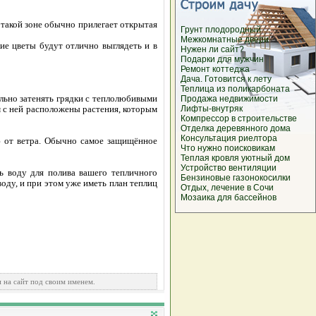
такой зоне обычно прилегает открытая
Грунт плодородный
Межкомнатные двери
ие цветы будут отлично выглядеть и в
Нужен ли сайт?
Подарки для мужчин
Ремонт коттеджа
Дача. Готовится к лету
Теплица из поликарбоната
ельно затенять грядки с теплолюбивыми
Продажа недвижимости
м с ней расположены растения, которым
Лифты-внутряк
Компрессор в строительстве
Отделка деревянного дома
Консультация риелтора
ю от ветра. Обычно самое защищённое
Что нужно поисковикам
Теплая кровля уютный дом
Устройство вентиляции
ь воду для полива вашего тепличного
Бензиновые газонокосилки
оду, и при этом уже иметь план теплиц
Отдых, лечение в Сочи
Мозаика для бассейнов
 на сайт под своим именем.