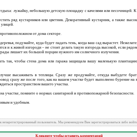
тдыха: лужайку, небольшую детскую площадку с качелями или песочницей. К 
стить ряд кустарников или цветник. Декоративный кустарник, а также высок
 улицей.
 противоположном от дома секторе.
еревья, подумайте, куда будет падать тень, когда ваш сад вырастет. Нежелат
тся и к живой изгороди – не стоит делать такую изгородь высокой, если рядо
ограды лишает их большой порции нужного им солнечного излучения.
ть так, чтобы стена дома или гаража защищала вашу маленькую плантаци
лучше высаживать в теплицы. Сразу же продумайте, откуда выбудете брат
вод сразу же после того, как на вашем участке будет выполнено бурение на в
ядиться пространством вашего участка.
на участке, помните о нормах санитарной и противопожарной безопасности.
сивым и удобным.
ак незарегистрированный пользователь. Мы рекомендуем Вам зарегистрироваться либо войти
Кликните чтобы оставить комментарий