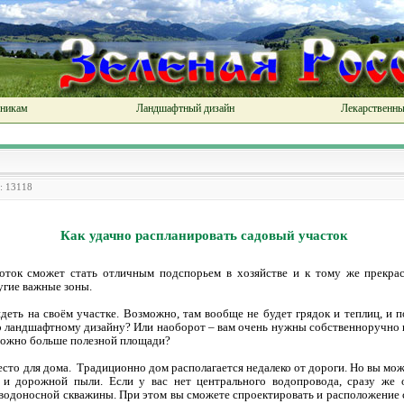
чникам
Ландшафтный дизайн
Лекарственны
: 13118
Как удачно распланировать садовый участок
ток сможет стать отличным подспорьем в хозяйстве и к тому же прекрас
угие важные зоны.
деть на своём участке. Возможно, там вообще не будет грядок и теплиц, и 
о ландшафтному дизайну? Или наоборот – вам очень нужны собственноручно 
 можно больше полезной площади?
сто для дома. Традиционно дом располагается недалеко от дороги. Но вы може
 и дорожной пыли. Если у вас нет центрального водопровода, сразу же 
 водоносной скважины. При этом вы сможете спроектировать и расположение 