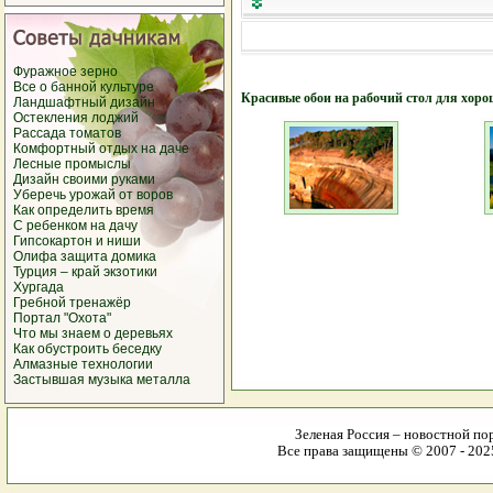
Фуражное зерно
Все о банной культуре
Красивые обои на рабочий стол для хоро
Ландшафтный дизайн
Остекления лоджий
Рассада томатов
Комфортный отдых на даче
Лесные промыслы
Дизайн своими руками
Уберечь урожай от воров
Как определить время
С ребенком на дачу
Гипсокартон и ниши
Олифа защита домика
Турция – край экзотики
Хургада
Гребной тренажёр
Портал "Охота"
Что мы знаем о деревьях
Как обустроить беседку
Алмазные технологии
Застывшая музыка металла
Зеленая Россия – новостной пор
Все права защищены © 2007 - 2025 