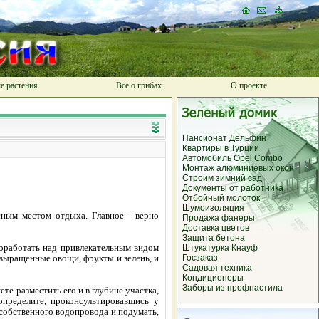
е растения
Все о грибах
О проекте
Пансионат Дельфин
Квартиры в Турции
Автомобиль Opel Combo
Монтаж алюминиевых окон
Строим зимний сад
Документы от работника
Отбойный молоток
Шумоизоляция
ным местом отдыха. Главное - верно
Продажа фанеры
Доставка цветов
Защита бетона
поработать над привлекательным видом
Штукатурка Кнауф
выращенные овощи, фрукты и зелень, и
Госзаказ
Садовая техника
Кондиционеры
Заборы из профнастила
те разместить его и в глубине участка,
определите, проконсультировавшись у
собственного водопровода и подумать,