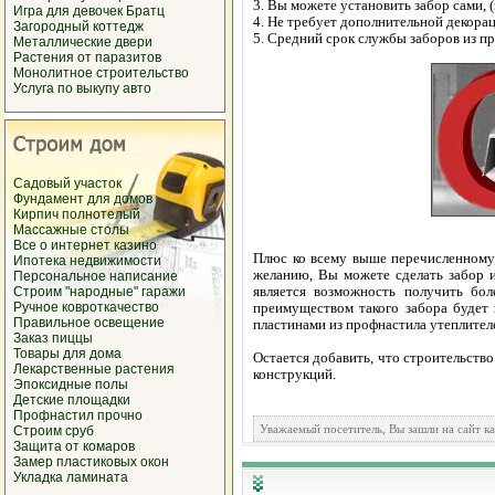
3. Вы можете установить забор сами, (
Игра для девочек Братц
4. Не требует дополнительной декорац
Загородный коттедж
5. Средний срок службы заборов из пр
Металлические двери
Растения от паразитов
Монолитное строительство
Услуга по выкупу авто
Садовый участок
Фундамент для домов
Кирпич полнотелый
Массажные столы
Все о интернет казино
Плюс ко всему выше перечисленному,
Ипотека недвижимости
желанию, Вы можете сделать забор 
Персональное написание
является возможность получить бо
Строим "народные" гаражи
Ручное ковроткачество
преимуществом такого забора будет
Правильное освещение
пластинами из профнастила утеплител
Заказ пиццы
Товары для дома
Остается добавить, что строительств
Лекарственные растения
конструкций.
Эпоксидные полы
Детские площадки
Профнастил прочно
Уважаемый посетитель, Вы зашли на сайт к
Строим сруб
Защита от комаров
Замер пластиковых окон
Укладка ламината