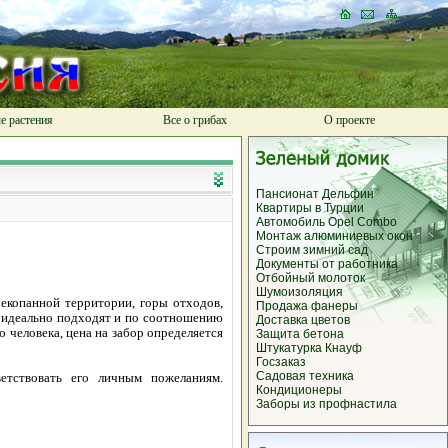
е растения
Все о грибах
О проекте
Пансионат Дельфин
Квартиры в Турции
Автомобиль Opel Combo
Монтаж алюминиевых окон
Строим зимний сад
Документы от работника
Отбойный молоток
Шумоизоляция
екопанной территории, горы отходов,
Продажа фанеры
, идеально подходят и по соотношению
Доставка цветов
 человека, цена на забор определяется
Защита бетона
Штукатурка Кнауф
Госзаказ
Садовая техника
етствовать его личным пожеланиям.
Кондиционеры
Заборы из профнастила