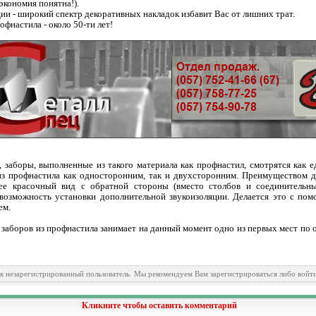
экономия понятна!).
ии - широкий спектр декоративных накладок избавит Вас от лишних трат.
офнастила - около 50-ти лет!
 заборы, выполненные из такого материала как профнастил, смотрятся как 
из профнастила как односторонним, так и двухсторонним. Преимуществом д
лее красочный вид с обратной стороны (вместо столбов и соединитель
 возможность установки дополнительной звукоизоляции. Делается это с по
ем.
о заборов из профнастила занимает на данный момент одно из первых мест по
ак незарегистрированный пользователь. Мы рекомендуем Вам зарегистрироваться либо войти
Кликните чтобы оставить комментарий