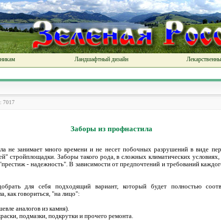
чникам
Ландшафтный дизайн
Лекарственны
: 7017
Заборы из профнастила
ла не занимает много времени и не несет побочных разрушений в виде пер
чей" стройплощадки. Заборы такого рода, в сложных климатических условиях
"престиж - надежность". В зависимости от предпочтений и требований каждого
добрать для себя подходящий вариант, который будет полностью соотв
, как говориться, "на лицо":
шевле аналогов из камня).
краски, подмазки, подкрутки и прочего ремонта.