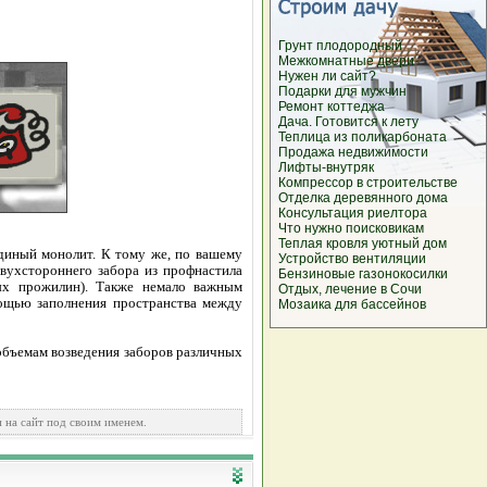
Грунт плодородный
Межкомнатные двери
Нужен ли сайт?
Подарки для мужчин
Ремонт коттеджа
Дача. Готовится к лету
Теплица из поликарбоната
Продажа недвижимости
Лифты-внутряк
Компрессор в строительстве
Отделка деревянного дома
Консультация риелтора
Что нужно поисковикам
Теплая кровля уютный дом
единый монолит. К тому же, по вашему
Устройство вентиляции
вухстороннего забора из профнастила
Бензиновые газонокосилки
ных прожилин). Также немало важным
Отдых, лечение в Сочи
мощью заполнения пространства между
Мозаика для бассейнов
 объемам возведения заборов различных
 на сайт под своим именем.