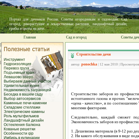
Портал для дачников России. Советы огородникам и садоводам. Сад
огород, дикорастущие и лекарственные растения, ландшафтный дизайн,
грибы и цветы на даче.
Главная
Сад и огород
Советы да
Строительство дачи
Инструмент
Гидроизоляция
ponochka
автор:
| 12 мая 2010 | Просмотров
Перевоз груза
Подъемный кран
Левашово озеро
Выбираем дачный участок
Удивительная кухня
Недвижимость заграницей
Строительство заборов из профнасти
Беседка в вашем саду
истоптанного газона и прочих "мело
Выбор автосервисов
Каминные печи-каменки
«цена - качество», и по соотношению 
Складские стеллажи
многими факторами.
Электрические камины
Роль мультфильмов
Следовательно, каждый сможет по
Ландшафтный дизайн
Экономичность заборов из профнастила
Остекления балкона
Кованые решетки
1. Дешевизна материала (в 9-12 раз де
Особенности qip
2. Ни какого обслуживания в виде под
Имбирь в кулинарии