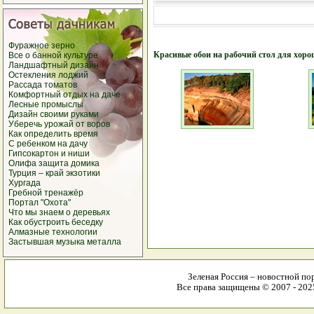
Фуражное зерно
Красивые обои на рабочий стол для хоро
Все о банной культуре
Ландшафтный дизайн
Остекления лоджий
Рассада томатов
Комфортный отдых на даче
Лесные промыслы
Дизайн своими руками
Уберечь урожай от воров
Как определить время
С ребенком на дачу
Гипсокартон и ниши
Олифа защита домика
Турция – край экзотики
Хургада
Гребной тренажёр
Портал "Охота"
Что мы знаем о деревьях
Как обустроить беседку
Алмазные технологии
Застывшая музыка металла
Зеленая Россия – новостной пор
Все права защищены © 2007 - 2025 