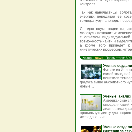
возможность идентифициро
контроля.
Так как наночастицы золот
энергию, передавая ее сосе
температуру нанопоры посред
Сегодня наука надеется, ч
молекулы позволит изменение
с объёмом индивидуальной 
возможность найти и выделить
а кроме того приведёт к 
кинетических процессов, кото
Автор:
news
Просмотров: 390
Ученые создали
Физики из Йельс
самой холодной 
понизили темпер
градуса выше абсолютного ну
новые ...
Учёные: анализ
Американские сп
определяющий, ч
диагностики дас
правильную диету для пациент
исследования э...
Ученые создали
бактерии за се