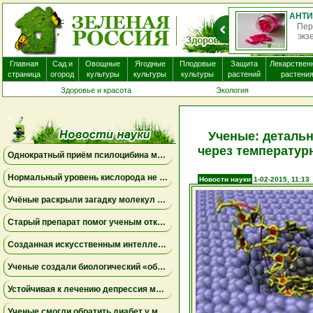
О
нек
Главная
Сад и
Овощные
Ягодные
Плодовые
Защита
Лекарствен
страница
огород
культуры
культуры
культуры
растений
растени
Здоровье и красота
Экология
Ученые: детальн
через температу
Однократный приём псилоцибина может менять работу мозга на несколько недель
Нормальный уровень кислорода не исключает опасную одышку
Новости науки
1-02-2015, 11:13
Учёные раскрыли загадку молекул пыльцы ржи, связанных с борьбой против опухолей
Старый препарат помог ученым открыть новый механизм работы почек
Созданная искусственным интеллектом универсальная вакцина против коронавирусов успешно прошла первое испытание на людях
Ученые создали биологический «обходной путь» в мозге, который может повысить устойчивость к стрессу
Устойчивая к лечению депрессия может поддаваться комбинациям уже известных препаратов
Ученые смогли обратить диабет у мышей с помощью выращенных в лаборатории инсулиновых клеток