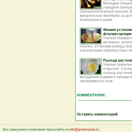
Молодые специал
учредили принци
бактериологической угрозой. 
вредоносные молекулы за доли
инженерии и науки, ...
Физики установ
флуоресценции
Ученые Универс
молекулы, испус
обычно, установив рекорд ско
к реализации сверхбыстрых св
Пыльца растени
Ученые буквальн
открытие. Согла
пыльца растений
выпадения осадков и прежде в
эксперименты позв...
КОММЕНТАРИИ:
Оставить комментарий
Все замечания и пожелания присылайте на
info@greenrussia.ru
.