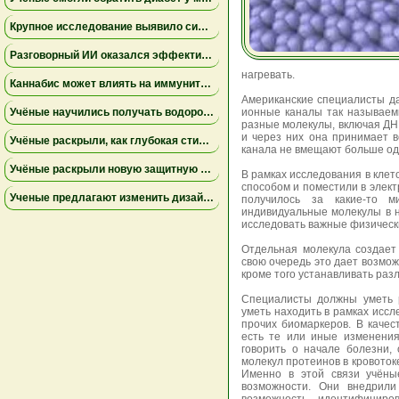
Крупное исследование выявило сильную связь между депрессией и проблемным употреблением каннабиса
Разговорный ИИ оказался эффективнее групповой терапии при тревожности у студентов — результаты исследования
нагревать.
Каннабис может влиять на иммунитет сложнее, чем считалось ранее — новые данные исследований
Американские специалисты д
Учёные научились получать водород из хлебных крошек — это может заменить ископаемое топливо
ионные каналы так называем
разные молекулы, включая ДНК
и через них она принимает в
Учёные раскрыли, как глубокая стимуляция мозга влияет на болезнь Паркинсона
канала не вмещают больше од
Учёные раскрыли новую защитную функцию дёсен: жёсткость тканей препятствует воспалению
В рамках исследования в клет
способом и поместили в элект
Ученые предлагают изменить дизайн новых пищевых маркировок в США
получилось за какие-то м
индивидуальные молекулы в н
исследовать важные физическ
Отдельная молекула создает
свою очередь это дает возмож
кроме того устанавливать раз
Специалисты должны уметь р
уметь находить в рамках исс
прочих биомаркеров. В каче
есть те или иные изменения
говорить о начале болезни,
молекул протеинов в кровотоке
Именно в этой связи учёны
возможности. Они внедрили