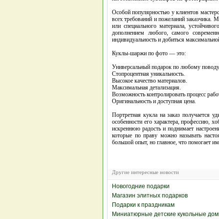
Особой популярностью у клиентов мастер
всех требований и пожеланий заказчика. М
или специального материала, устойчиво
дополнением любого, самого современн
индивидуальность и добиться максимально
Куклы-шаржи по фото — это:
Универсальный подарок по любому поводу
Стопроцентная уникальность.
Высокое качество материалов.
Максимальная детализация.
Возможность контролировать процесс рабо
Оригинальность и доступная цена.
Портретная кукла на заказ получается у
особенности его характера, профессию, х
искреннюю радость и поднимает настроени
которые по праву можно называть насто
большой опыт, но главное, что помогает им
Другие интересные новости
Новогодние подарки
Магазин элитных подарков
Подарки к праздникам
Миниатюрные детские кукольные дом