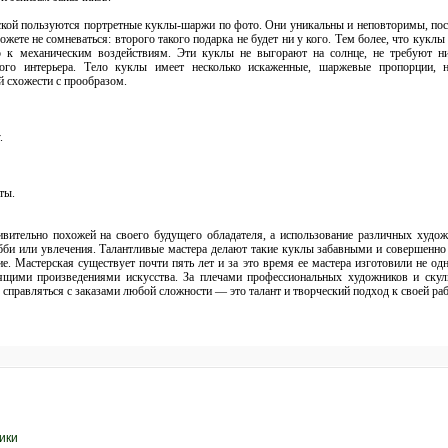
ской пользуются портретные куклы-шаржи по фото. Они уникальны и неповторимы, пос
ожете не сомневаться: второго такого подарка не будет ни у кого. Тем более, что кукл
го к механическим воздействиям. Эти куклы не выгорают на солнце, не требуют 
ого интерьера. Тело куклы имеет несколько искаженные, шаржевые пропорции, 
й схожести с прообразом.
.
ты.
дивительно похожей на своего будущего обладателя, а использование различных худо
обби или увлечения. Талантливые мастера делают такие куклы забавными и совершенн
е. Мастерская существует почти пять лет и за это время ее мастера изготовили не о
ящими произведениями искусства. За плечами профессиональных художников и скуль
 справляться с заказами любой сложности — это талант и творческий подход к своей раб
ики