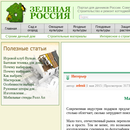
Портал для дачников России. Сове
Строительство и ремонт коттеджей
Сад и
Овощные
Ягодные
Плодовые
Защи
Главная
огород
культуры
культуры
культуры
расте
Строим дачный дом
Строительные материалы
Интересное о строи
Игровой клуб Вулкан...
Бытовая техника для дома
Почему выбирают...
Почему выбирают...
Как выбрать...
Интерьер
Мастерская...
Особенности выбора...
zelenii
автор:
|1 мая 2015 | Просмотров: 317
Рулонные шторы для...
Изготовление...
Мобильные стенды Ролл Ап
Ма
Современная индустрия подарков предлаг
столько облегчает, сколько затрудняет пои
Мало того, отечественный рынок переполн
уж и просто. Тем не менее, это возможно
изготовлением сувениров по фотографиям 