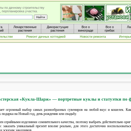
ты по дачному строительству
, перпланировка участка.
та
Лекарственные
Дикорастущие
Все о
Все о
Ла
ний
растения
растения
винограде
грибах
тельстве
Ремонт дачных коттеджей
Новости ремонта
Интерь
3
стерская «Кукла-Шарж» — портретные куклы и статуэтки по 
ает огромный выбор самых разнообразных сувениров на любой вкус и кошелек. Как 
ск подарка на Новый год, день рождения или свадьбу.
ен серийными изделиями сомнительного качества, поэтому выбрать действительно ориг
: заказать уникальный презент вполне реально, для этого достаточно воспользоватьс
и эскизам заказчиков.