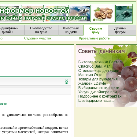
ндшафтный
Пчеловодство
Животные
Дачный
Строим
дизайн
на даче
на даче
форум
дачу
ер
Садовый участок
Кровельные работы
Бытовая техника Вестел
Спасибо Вам, Маг...
Столешницы для кухни
Магазин Отто
Товары для рукоделия
Жалюзи LDstyle
Выбираем светильники
Услуги дизайнера при...
Подробнее о контрактах
Швейцарские часы...
фото
не удивительно, но такое разнообразие не
инальный и презентабельный подарок не так
я услугами мастерской, которая занимается