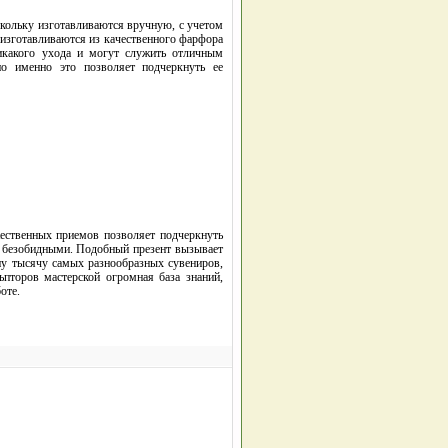
кольку изготавливаются вручную, с учетом
ы изготавливаются из качественного фарфора
никакого ухода и могут служить отличным
но именно это позволяет подчеркнуть ее
жественных приемов позволяет подчеркнуть
о безобидными. Подобный презент вызывает
дну тысячу самых разнообразных сувениров,
пторов мастерской огромная база знаний,
оте.