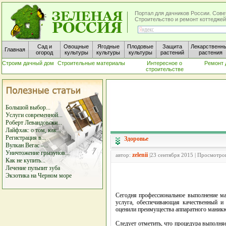
Портал для дачников России. Сове
Строительство и ремонт коттеджей
Сад и
Овощные
Ягодные
Плодовые
Защита
Лекарственн
Главная
огород
культуры
культуры
культуры
растений
растения
Строим дачный дом
Строительные материалы
Интересное о
Ремонт 
строительстве
Большой выбор...
Услуги современной...
Роберт Левандовски...
Лайфхак: о том, как...
Регистрация в...
Здоровье
Вулкан Вегас –...
Уничтожение грызунов...
zelenii
автор:
|23 сентября 2015 | Просмотро
Как не купить...
Лечение пульпит зуба
Экзотика на Черном море
Сегодня профессиональное выполнение ма
услуга, обеспечивающая качественный и
оценили преимущества аппаратного маник
Следует отметить, что процедура выполня