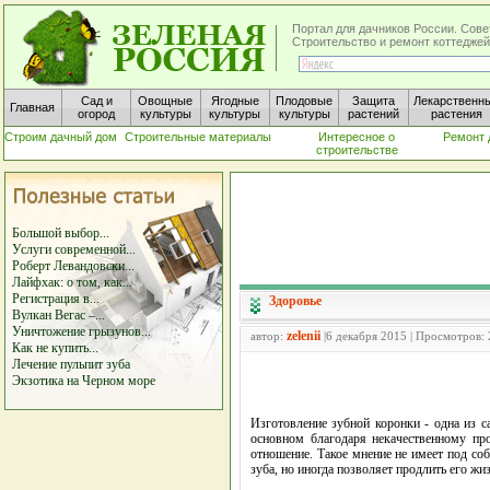
Портал для дачников России. Сове
Строительство и ремонт коттеджей
Сад и
Овощные
Ягодные
Плодовые
Защита
Лекарственн
Главная
огород
культуры
культуры
культуры
растений
растения
Строим дачный дом
Строительные материалы
Интересное о
Ремонт 
строительстве
Большой выбор...
Услуги современной...
Роберт Левандовски...
Лайфхак: о том, как...
Регистрация в...
Здоровье
Вулкан Вегас –...
Уничтожение грызунов...
zelenii
автор:
|6 декабря 2015 | Просмотров:
Как не купить...
Лечение пульпит зуба
Экзотика на Черном море
Изготовление зубной коронки - одна из 
основном благодаря некачественному про
отношение. Такое мнение не имеет под соб
зуба, но иногда позволяет продлить его жиз