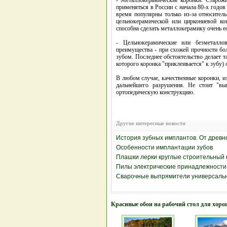
- Металлокерамические коронки. Старожи
применяться в России с начала 80-х годо
время популярны только из-за относител
цельнокерамической или циркониевой ко
способна сделать металлокерамику очень е
- Цельнокерамические или безметалло
преимущества - при схожей прочности б
зубом. Последнее обстоятельство делает 
которого коронка "приклеивается" к зубу) 
В любом случае, качественные коронки, и
дальнейшего разрушения. Не стоит "вы
ортопедическую конструкцию.
Другие интересные новости
История зубных имплантов. От древн
Особенности имплантации зубов
Плашки лерки круглые строительный
Пилы электрические принадлежности
Сварочные выпрямители универсальн
Красивые обои на рабочий стол для хоро