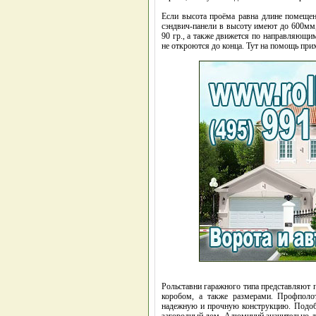
Если высота проёма равна длине помещен
сэндвич-панели в высоту имеют до 600мм, 
90 гр., а также движется по направляющим
не откроются до конца. Тут на помощь при
Рольставни гаражного типа представляют 
коробом, а также размерами. Профполо
надежную и прочную конструкцию. Подоб