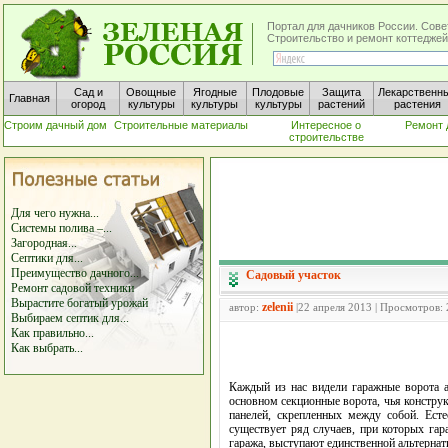
Портал для дачников России. Сове
Строительство и ремонт коттеджей
Сад и
Овощные
Ягодные
Плодовые
Защита
Лекарственн
Главная
огород
культуры
культуры
культуры
растений
растения
Строим дачный дом
Строительные материалы
Интересное о
Ремонт 
строительстве
Для чего нужна...
Системы полива –...
Загородная...
Септики для...
Преимущество дачного...
Садовый участок
Ремонт садовой техники
Вырастите богатый урожай
zelenii
автор:
|22 апреля 2013 | Просмотров:
Выбираем септик для...
Как правильно...
Как выбрать...
Каждый из нас видели гаражные ворота а
основном секционные ворота, чья конструк
панелей, скрепленных между собой. Ест
существует ряд случаев, при которых га
гаража, выступают единственной альтерна