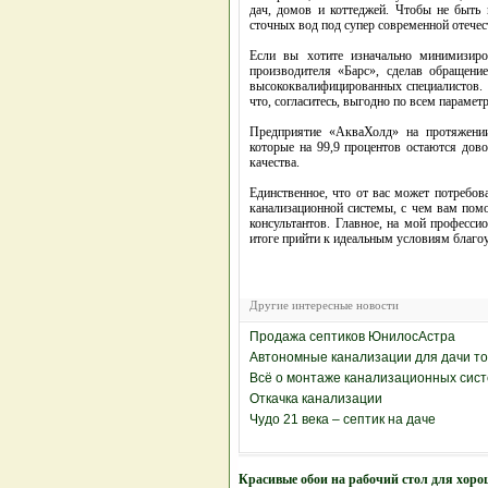
дач, домов и коттеджей. Чтобы не быть
сточных вод под супер современной отечес
Если вы хотите изначально минимизиро
производителя «Барс», сделав обращен
высококвалифицированных специалистов. 
что, согласитесь, выгодно по всем парамет
Предприятие «АкваХолд» на протяжении
которые на 99,9 процентов остаются дов
качества.
Единственное, что от вас может потребов
канализационной системы, с чем вам пом
консультантов. Главное, на мой професси
итоге прийти к идеальным условиям благо
Другие интересные новости
Продажа септиков ЮнилосАстра
Автономные канализации для дачи т
Всё о монтаже канализационных сис
Откачка канализации
Чудо 21 века – септик на даче
Красивые обои на рабочий стол для хоро