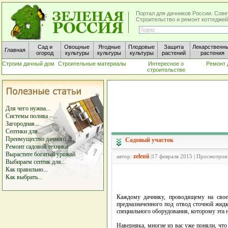
Портал для дачников России. Сове
Строительство и ремонт коттеджей
Сад и
Овощные
Ягодные
Плодовые
Защита
Лекарственн
Главная
огород
культуры
культуры
культуры
растений
растения
Строим дачный дом
Строительные материалы
Интересное о
Ремонт 
строительстве
Для чего нужна...
Системы полива –...
Загородная...
Септики для...
Преимущество дачного...
Садовый участок
Ремонт садовой техники
Вырастите богатый урожай
zelenii
автор:
|17 февраля 2015 | Просмотров
Выбираем септик для...
Как правильно...
Как выбрать...
Каждому дачнику, проводящему на своей
предназначенного под отвод сточной жид
специального оборудования, которому эта 
Наверняка, многие из вас уже поняли, чт