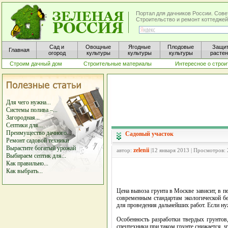
Портал для дачников России. Сове
Строительство и ремонт коттеджей
Сад и
Овощные
Ягодные
Плодовые
Защи
Главная
огород
культуры
культуры
культуры
расте
Строим дачный дом
Строительные материалы
Интересное о строи
Для чего нужна...
Системы полива –...
Загородная...
Септики для...
Преимущество дачного...
Садовый участок
Ремонт садовой техники
Вырастите богатый урожай
zelenii
автор:
|12 января 2013 | Просмотров:
Выбираем септик для...
Как правильно...
Как выбрать...
Цена вывоза грунта в Москве зависит, в пе
современным стандартам экологической бе
для проведения дальнейших работ. Если ну
Особенность разработки твердых грунтов
спецтехники при таком грунте снижается, ч