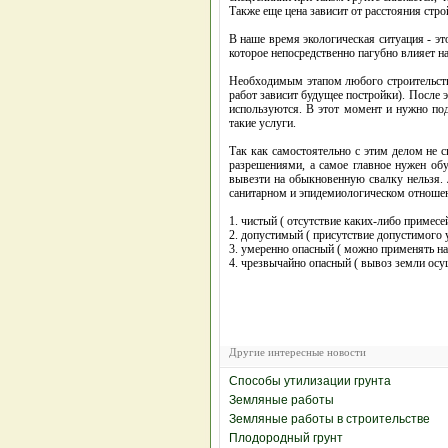
Также еще цена зависит от расстояния стр
В наше время экологическая ситуация - эт
которое непосредственно пагубно влияет н
Необходимым этапом любого строительства
работ зависит будущее постройки). После э
используются. В этот момент и нужно под
такие услуги.
Так как самостоятельно с этим делом не 
разрешениями, а самое главное нужен обу
вывезти на обыкновенную свалку нельзя. 
санитарном и эпидемиологическом отношени
1. чистый ( отсутствие каких-либо примесе
2. допустимый ( присутствие допустимого 
3. умеренно опасный ( можно применять на
4. чрезвычайно опасный ( вывоз земли осу
Другие интересные новости
Способы утилизации грунта
Земляные работы
Земляные работы в строительстве
Плодородный грунт