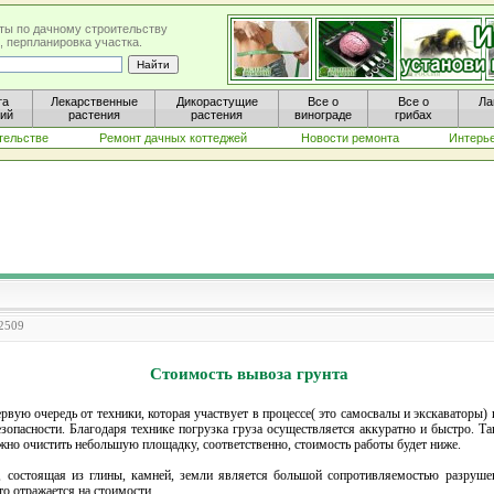
ты по дачному строительству
, перпланировка участка.
та
Лекарственные
Дикорастущие
Все о
Все о
Ла
ний
растения
растения
винограде
грибах
тельстве
Ремонт дачных коттеджей
Новости ремонта
Интерь
 2509
Стоимость вывоза грунта
рвую очередь от техники, которая участвует в процессе( это самосвалы и экскаваторы) 
зопасности. Благодаря технике погрузка груза осуществляется аккуратно и быстро. Т
жно очистить небольшую площадку, соответственно, стоимость работы будет ниже.
, состоящая из глины, камней, земли является большой сопротивляемостью разруше
то отражается на стоимости.