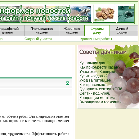
ндшафтный
Пчеловодство
Животные
Дачный
Строим
дизайн
на даче
на даче
форум
дачу
ер
Садовый участок
Кровельные работы
Купальник для...
Как приобрести казан?
Участок по Каширке -...
Купить садовый...
Уход за питомцем
Как правильно...
Где купить септик в СПб
Септик под ключ.
Концепции монтажа...
Выращиваем глоксинии...
и от объема работ. Эта спецтехника отвечает
ак как огромное количество отходов мешает
нию, трудоемкости. Эффективность работы