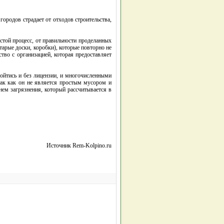
городов страдает от отходов строительства,
стой процесс, от правильности проделанных
старые доски, коробки), которые повторно не
тво с организацией, которая предоставляет
бойтись и без лицензии, и многочисленными
так как он не является простым мусором и
нем загрязнения, который рассчитывается в
Источник Rem-Kolpino.ru