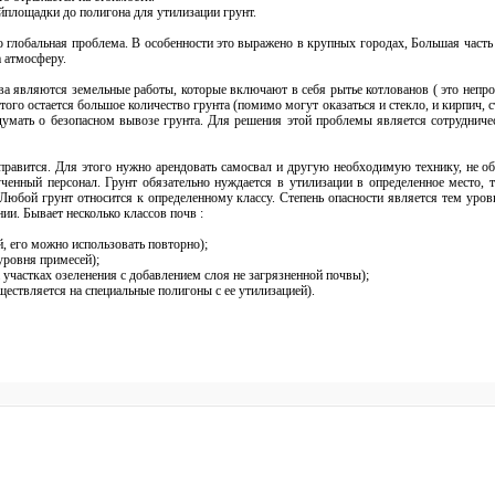
ойплощадки до полигона для утилизации грунт.
о глобальная проблема. В особенности это выражено в крупных городах, Большая часть 
а атмосферу.
 являются земельные работы, которые включают в себя рытье котлованов ( это непро
того остается большое количество грунта (помимо могут оказаться и стекло, и кирпич, 
умать о безопасном вывозе грунта. Для решения этой проблемы является сотрудничес
справится. Для этого нужно арендовать самосвал и другую необходимую технику, не о
ченный персонал. Грунт обязательно нуждается в утилизации в определенное место, 
Любой грунт относится к определенному классу. Степень опасности является тем уров
и. Бывает несколько классов почв :
й, его можно использовать повторно);
уровня примесей);
 участках озеленения с добавлением слоя не загрязненной почвы);
ществляется на специальные полигоны с ее утилизацией).