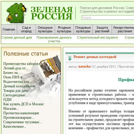
Портал для дачников России. Сове
Строительство и ремонт коттеджей
Сад и
Овощные
Ягодные
Плодовые
Защита
Лекарственн
Главная
огород
культуры
культуры
культуры
растений
растения
Строим дачный дом
Планирование дачного
Строительный инструмент
Строи
участка
Ремонт дачных коттеджей
Преимущества заборов...
natasha
автор:
|12 декабря 2011 | Просмотр
Летний душ от...
Бизнес на...
Окна ПВХ в...
Профна
Водоочистка для...
Дачный холодильник:...
На российском рынке отлично зарекомен
Товары для дачи
применение в строительных работах – п
Светодиодные...
используется метод холодного проката оци
ПДМ
углубления в виде прямоугольника, трапец
Как купить ДСП в Москве
Магазин...
Именно от правильного выбора толщин
Прочистка канализации
успешный результат проведения строител
Противопожарные...
на строительном рынке, предлагает профна
Современные чугунные...
лет мы осуществляем поставки профнас
Качественное...
компании – профнастил для кровельных, п