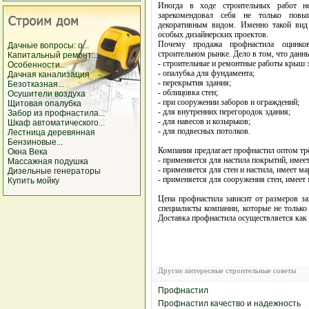
Иногда в ходе строительных работ н
зарекомендовал себя не только повы
декоративным видом. Именно такой вид 
особых дизайнерских проектов.
Почему продажа профнастила оцинков
Дачные вопросы: о...
строительном рынке. Дело в том, что данн
Капитальный ремонт:...
- строительные и ремонтные работы крыш 
Особенности...
- опалубка для фундамента;
Дачная канализация
- перекрытия здания;
Безотказная...
- облицовка стен;
Осушители воздуха
- при сооружении заборов и ограждений;
Щитовая опалубка
- для внутренних перегородок здания;
Забор из профнастила...
- для навесов и козырьков;
Шкаф автоматического...
- для подвесных потолков.
Лестница деревянная
Бензиновые...
Компания предлагает профнастил оптом тр
Окна Века
- применяется для настила покрытий, имее
Массажная подушка
- применяется для стен и настила, имеет м
Дизельные генераторы
- применяется для сооружения стен, имеет
Купить мойку
Цена профнастила зависит от размеров за
специалисты компании, которые не тольк
Доставка профнастила осуществляется как 
Другие интересные строительные советы
Профнастил
Профнастил качество и надежность