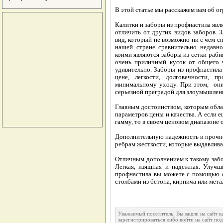
В этой статье мы расскажем вам об ог
Калитки и заборы из профнастила яв
отличить от других видов заборов.
вид, который не возможно ни с чем с
нашей стране сравнительно недавно
коими являются заборы из сетки-рабиц
очень приличный кусок от общего 
удивительно. Заборы из профнастила
цене, легкости, долговечности, п
минимальному уходу. При этом, они
серьезной преградой для злоумышлен
Главным достоинством, которым обла
параметров цены и качества. А если 
гамму, то в своем ценовом диапазоне
Дополнительную надежность и прочно
ребрам жесткости, которые выдавлива
Отличным дополнением к такому забор
Легкая, изящная и надежная. Улучш
профнастила вы можете с помощью с
столбами из бетона, кирпича или мета
Уважаемый посетитель, Вы зашли на сайт 
зарегистрироваться либо войти на сайт по