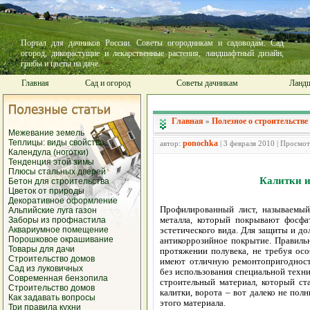
Портал для дачников России. Советы огородникам и садоводам. Сад
огород, дикорастущие и лекарственные растения, ландшафтный дизайн,
грибы и цветы на даче.
Главная
Сад и огород
Советы дачникам
Ландш
Главная
Полезное о строительстве
»
Межевание земель
Теплицы: виды свойства
ponochka
автор:
| 3 февраля 2010 | Просмо
Календула (ноготки)
Тенденция этой зимы
Плюсы стальных дверей
Калитки и
Бетон для строительства
Цветок от природы
Декоративное оформление
Профилированный лист, называемый
Альпийские луга газон
металла, который покрывают фосф
Заборы из профнастила
Аквариумное помещение
эстетического вида. Для защиты и до
Порошковое окрашивание
антикоррозийное покрытие. Правиль
Товары для дачи
протяжении полувека, не требуя осо
Строительство домов
имеют отличную ремонтопригодност
Сад из луковичных
без использования специальной техн
Современная бензопила
строительный материал, который ст
Строительство домов
калитки, ворота – вот далеко не пол
Как задавать вопросы
этого материала.
Три правила кухни