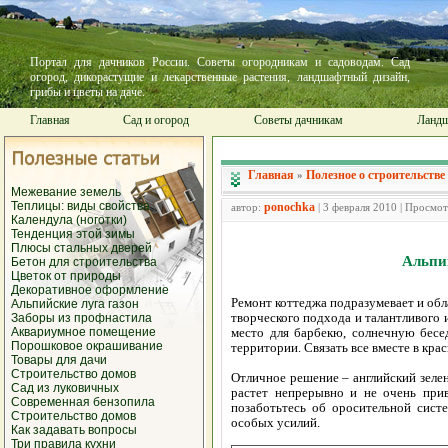
Портал для дачников России. Советы огородникам и садоводам. Сад
огород, дикорастущие и лекарственные растения, ландшафтный дизайн,
грибы и цветы на даче.
Главная
Сад и огород
Советы дачникам
Ландш
Главная
Полезное о строительстве
»
Межевание земель
Теплицы: виды свойства
ponochka
автор:
| 3 февраля 2010 | Просмо
Календула (ноготки)
Тенденция этой зимы
Плюсы стальных дверей
Альпи
Бетон для строительства
Цветок от природы
Декоративное оформление
Ремонт коттеджа подразумевает и об
Альпийские луга газон
творческого подхода и талантливого 
Заборы из профнастила
Аквариумное помещение
место для барбекю, солнечную бесе
Порошковое окрашивание
территории. Связать все вместе в кр
Товары для дачи
Строительство домов
Отличное решение – английский зелены
Сад из луковичных
растет непрерывно и не очень прив
Современная бензопила
позаботьтесь об оросительной систе
Строительство домов
особых усилий.
Как задавать вопросы
Три правила кухни