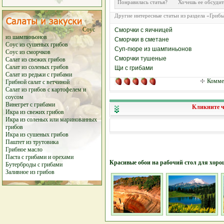
Понравилась статья? Хочешь ее обсу
Другие интересные статьи из раздела «Гриб
Соус
Сморчки с яичницей
из шампиньонов
Сморчки в сметане
Соус из сушеных грибов
Суп-пюре из шампиньонов
Соус из сморчков
Сморчки тушеные
Салат из свежих грибов
Салат из соленых грибов
Щи с грибами
Салат из редьки с грибами
Коммен
Грибной салат с ветчиной
Салат из грибов с картофелем и
соусом
Винегрет с грибами
Кликните ч
Икра из свежих грибов
Икра из соленых или маринованных
грибов
Икра из сушеных грибов
Паштет из трутовика
Грибное масло
Паста с грибами и орехами
Красивые обои на рабочий стол для хоро
Бутерброды с грибами
Заливное из грибов