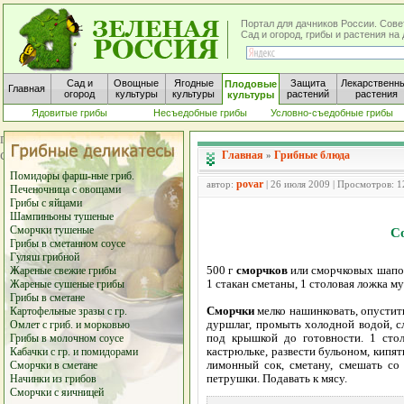
Портал для дачников России. Сове
Сад и огород, грибы и растения н
Сад и
Овощные
Ягодные
Защита
Лекарственн
Плодовые
Главная
огород
культуры
культуры
растений
растения
культуры
Ядовитые грибы
Несъедобные грибы
Условно-съедобные грибы
Главная
Грибные блюда
»
Помидоры фарш-ные гриб.
povar
автор:
| 26 июля 2009 | Просмотров: 
Печеночница с овощами
Грибы с яйцами
Шампиньоны тушеные
Сморчки тушеные
С
Грибы в сметанном соусе
Гуляш грибной
500 г
сморчков
или сморчковых шапоче
Жареные свежие грибы
1 стакан сметаны, 1 столовая ложка м
Жареные сушеные грибы
Грибы в сметане
Сморчки
мелко нашинковать, опустить
Картофельные зразы с гр.
дуршлаг, промыть холодной водой, 
Омлет с гриб. и морковью
под крышкой до готовности. 1 сто
Грибы в молочном соусе
кастрюльке, развести бульоном, кипяти
Кабачки с гр. и помидорами
лимонный сок, сметану, смешать со
Сморчки в сметане
петрушки. Подавать к мясу.
Начинки из грибов
Сморчки с яичницей