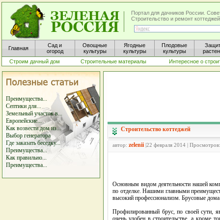
Портал для дачников России. Сове
Строительство и ремонт коттеджей
Сад и
Овощные
Ягодные
Плодовые
Защи
Главная
огород
культуры
культуры
культуры
расте
Строим дачный дом
Строительные материалы
Интересное о строи
Преимущества...
Септики для...
Земельный участок в...
Европейские...
Как возвести дом из...
Строительство коттеджей
Выбор генератора
Где заказать беседку...
zelenii
автор:
|22 февраля 2014 | Просмотров
Преимущества...
Как правильно...
Преимущества...
Основным видом деятельности нашей компа
по отделке. Нашими главными преимуществ
высокий профессионализм. Брусовые дома 
Профилированный брус, по своей сути, я
очень удобен в строительстве, а кроме т