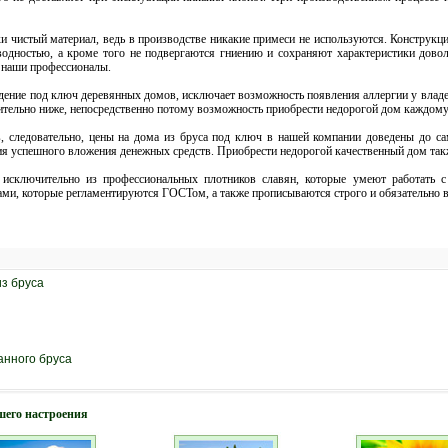
 чистый материал, ведь в производстве никакие примеси не используются. Конструкции
водностью, а кроме того не подвергаются гниению и сохраняют характеристики дово
 наши профессионалы.
дение под ключ деревянных домов, исключает возможность появления аллергии у владел
ительно ниже, непосредственно потому возможность приобрести недорогой дом каждому
, следовательно, цены на дома из бруса под ключ в нашей компании доведены до с
тия успешного вложения денежных средств. Приобрести недорогой качественный дом так
исключительно из профессиональных плотников славян, которые умеют работать с
мами, которые регламентируются ГОСТом, а также прописываются строго и обязательно
з бруса
анного бруса
шего настроения