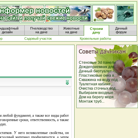
ндшафтный
Пчеловодство
Животные
Дачный
Строим
дизайн
на даче
на даче
форум
дачу
ер
Садовый участок
Кровельные работы
Стеновые 3d панели
Дождеприемник для...
Дачный биотуалет -...
Пластиковые окна в...
Скважина на воду под...
Туалетная кабина...
Очистка сточных вод,...
Выбираем входные...
Дом на берегу моря
Монтаж труб...
 любой фундамент, а также все виды работ
оворенные сроки, ответственность, а также
дах.
татков. У него великолепные свойства, он
 исходный материал профилируется, а затем