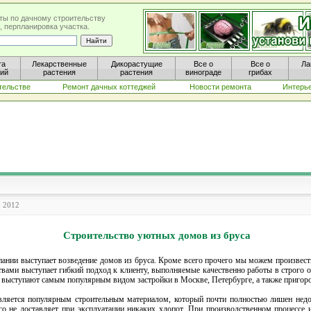
ты по дачному строительству
, перпланировка участка.
та
Лекарственные
Дикорастущие
Все о
Все о
Ла
ний
растения
растения
винограде
грибах
тельстве
Ремонт дачных коттеджей
Новости ремонта
Интерь
: 2012
Строительство уютных домов из бруса
нии выступает возведение домов из бруса. Кроме всего прочего мы можем произвести
ами выступает гибкий подход к клиенту, выполняемые качественно работы в строго ог
выступают самым популярным видом застройки в Москве, Петербурге, а также пригоро
вляется популярным строительным материалом, который почти полностью лишен недос
ого не доставляет при эксплуатации никаких хлопот. При производственном процессе