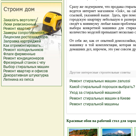
Сразу же подчеркнем, что продажа стирал
ведется интернет магазином «5ok», на са
ссылкой, указанной выше. Здесь, при пом
городскую квартиру небольшую в размерах
Заказать вертолет...
сведёт к минимуму любые ваши проблемы,
Люки ревизионные...
выбора конкретной машинки для стирки,
Ремонт квартир
количество моделей превышает несколько 
Замеры сопротивления...
Лицензии ростехнадзора
От себя же, как от опытной домохозяйки,
Заправка картриджей
машинку в той комплектации, которая н
Как отремонтировать...
домашних дел, впрочем, это уже совсем др
Ремонт холодильников
Флаги фирменные
Ремонт кондиционеров
Фрезерный станок с чпу
Выбор стиральных машин
Ремонт квартир и офисов
Другие интересные строительные советы
Декоративная штукатурка
Лепнина из гипса
Ремонт стиральных машин zanussi
Какой стиральный порошок выбрать?
Уход за стиральной машиной
Ремонт стиральных машин в Киеве
Ремонт стиральной машины
Красивые обои на рабочий стол для хоро