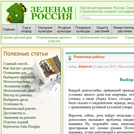
Портал для дачников России. Сове
Строительство и ремонт коттеджей
Сад и
Овощные
Ягодные
Плодовые
Защита
Лекарственн
Главная
огород
культуры
культуры
культуры
растений
растения
Строим дачный дом
Планирование дачного
Строительный инструмент
Строи
участка
Ремонтные работы
Главный способ...
domovoi
автор:
|13 августа 2012 | Просмотр
Как быстро сделать...
Оснащение для...
Выбираем сантехнику
Выбор
Металлочерепица...
Экскаватор марки...
Каждой домохозяйке, привыкшей проводит
Металлические двери...
условиях жилого дома или квартиры, хоч
Мастер по ремонту...
готовку, а также уборку. Благо, сегодня,
Выбираем дрель
было сказать о совдеповском периоде, когд
Особенности...
с применением рутинной кухонной утвари.
Комплексный ремонт...
Достоинства и...
Впрочем, сейчас, речь пойдет несколько
Экономия на ремонте
домохозяек вызывают проблемы ежеднев
Отделка лоджий
машинки. Ну, подумайте сами, насколь
Вертолеты John Douglas
простирывая всё своими руками. Поэто
машинки, лучше работающей в автоматиче