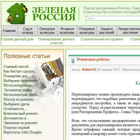
Портал для дачников России. Сове
Строительство и ремонт коттеджей
Сад и
Овощные
Ягодные
Плодовые
Защита
Лекарственн
Главная
огород
культуры
культуры
культуры
растений
растения
Строим дачный дом
Планирование дачного
Строительный инструмент
Строи
участка
Ремонтные работы
Главный способ...
domovoi
автор:
|26 января 2012 | Просмотро
Как быстро сделать...
Оснащение для...
Выбираем сантехнику
С
Металлочерепица...
Экскаватор марки...
Перепланировку можно производить лишь 
Металлические двери...
подтверждают, что подобные ремонтные де
Мастер по ремонту...
невредимость постройки, а также не нар
Выбираем дрель
соседстве. Перед осуществлением перепл
Особенности...
(или Распоряжения Префекта - Главы Упра
Комплексный ремонт...
Достоинства и...
Ясно, что согласованная предварительно 
Экономия на ремонте
документы для перепланировки являются 
Отделка лоджий
Кроме штрафных санкций, которые преду
Вертолеты John Douglas
помещений и квартир) может стать серьез