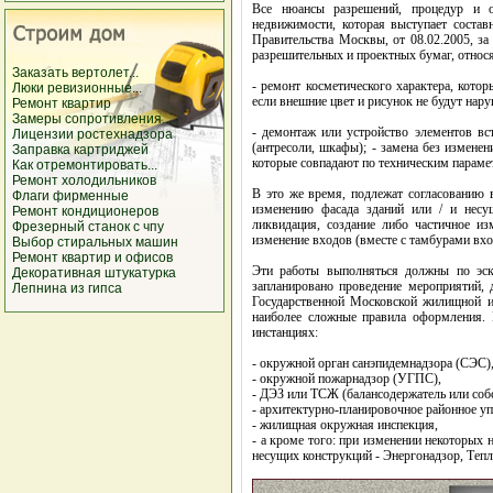
Все нюансы разрешений, процедур и 
недвижимости, которая выступает состав
Правительства Москвы, от 08.02.2005, з
разрешительных и проектных бумаг, относя
Заказать вертолет...
- ремонт косметического характера, кото
Люки ревизионные...
если внешние цвет и рисунок не будут нар
Ремонт квартир
Замеры сопротивления...
- демонтаж или устройство элементов вст
Лицензии ростехнадзора
(антресоли, шкафы); - замена без измен
Заправка картриджей
которые совпадают по техническим парамет
Как отремонтировать...
Ремонт холодильников
В это же время, подлежат согласованию в
Флаги фирменные
изменению фасада зданий или / и несу
Ремонт кондиционеров
ликвидация, создание либо частичное и
Фрезерный станок с чпу
изменение входов (вместе с тамбурами вхо
Выбор стиральных машин
Ремонт квартир и офисов
Эти работы выполняться должны по эски
Декоративная штукатурка
запланировано проведение мероприятий, 
Лепнина из гипса
Государственной Московской жилищной ин
наиболее сложные правила оформления. 
инстанциях:
- окружной орган санэпидемнадзора (СЭС)
- окружной пожарнадзор (УГПС),
- ДЭЗ или ТСЖ (балансодержатель или соб
- архитектурно-планировочное районное уп
- жилищная окружная инспекция,
- а кроме того: при изменении некоторых 
несущих конструкций - Энергонадзор, Тепл