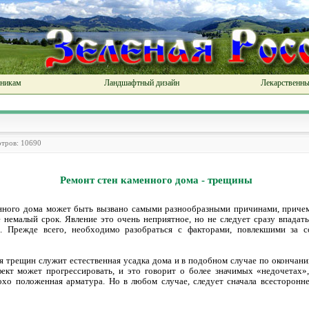
чникам
Ландшафтный дизайн
Лекарственны
отров: 10690
Ремонт стен каменного дома - трещины
енного дома может быть вызвано самыми разнообразными причинами, причем
 немалый срок. Явление это очень неприятное, но не следует сразу впадать
». Прежде всего, необходимо разобраться с факторами, повлекшими за 
я трещин служит естественная усадка дома и в подобном случае по окончан
фект может прогрессировать, и это говорит о более значимых «недочетах»
охо положенная арматура. Но в любом случае, следует сначала всесторонне