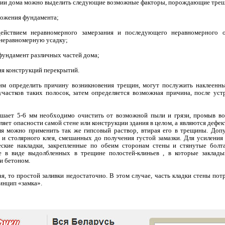
кции дома можно выделить следующие возможные факторы, порождающие тре
аложения фундамента;
ействием неравномерного замерзания и последующего неравномерного о
неравномерную усадку;
а фундамент различных частей дома;
ия конструкций перекрытий.
м определить причину возникновения трещин, могут послужить наклеенны
частков таких полосок, затем определяется возможная причина, после уст
ает 5-6 мм необходимо очистить от возможной пыли и грязи, промыв вод
ляет опасности самой стене или конструкции здания в целом, а являются дефе
еля можно применить так же гипсовый раствор, втирая его в трещины. Доп
 и столярного клея, смешанных до получения густой замазки. Для усиления
ские накладки, закрепленные по обеим сторонам стены и стянутые бол
 в виде выдолбленных в трещине полостей-клиньев , в которые закладыв
и бетоном.
я, то простой заливки недостаточно. В этом случае, часть кладки стены по
ринцип «замка».