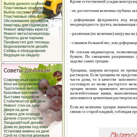
Кроме естественной усадки констру
Выбор дачного
особняка
Пластиковые
орасители
- не достаточная величина глубины з
Выбор
системы орошения
Пластиковые окна
фасад
- деформация фундамента под возд
Обслуживание
автобусов
неоднородность грунта, вызывающая 
Квартиры
для садоводов
Ремонт квартиры
юриста
- различная (по величине) нагрузка н
Ремонт
металлочерепицы
Проекты дачи
парника
Профнастил
для теплицы
- слишком большой вес, или деформац
Водонагреватели
дизайн
Сейфы и
оборудование
Не плохим индикатором, позволяющи
Ведущая на свадьбу
бумаги. По смещению разорванных у
заделке самих трещин.
Трещины, ширина которых не превыш
раствором. Если трещины не представ
части дома, то в качестве заполнит
Современный
кабель
состоящую из мелко растертого мела
Монтаж
сооружений
Тщательный выбор
кухни
трещин можно применить металличе
Красивые
растения
железобетонные маяки, выполненные
Выставки
продуктов
заполняются цементным раствором ил
Стабилизатор
для дачи
Ремонт стен
на даче
Если же величина трещин значительна
Двери
на даче
связав со старой кладкой, соблюдая п
Семена для огорода
Дачное строительство
Ландшафтный дизайн
Дома из дерева под ключ
Установка камина
на даче
Сруб из стволов деревьев