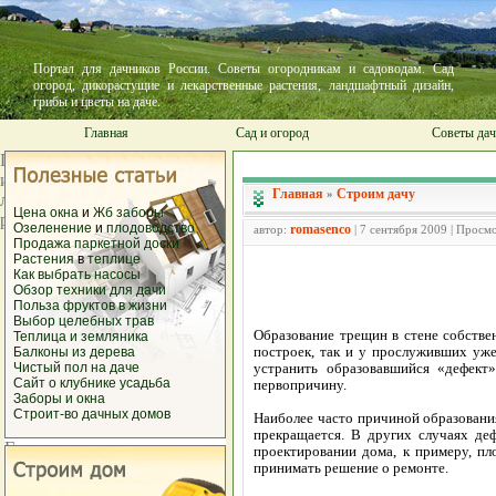
Портал для дачников России. Советы огородникам и садоводам. Сад
огород, дикорастущие и лекарственные растения, ландшафтный дизайн,
грибы и цветы на даче.
Главная
Сад и огород
Советы да
Главная
Строим дачу
»
Цена окна
и
Жб заборы
Озеленение
и
плодоводство
romasenco
автор:
| 7 сентября 2009 | Просм
Продажа
паркетной доски
Растения
в
теплице
Как выбрать
насосы
Обзор техники
для дачи
Польза фруктов
в жизни
Выбор
целебных трав
Образование трещин в стене собств
Теплица и
земляника
построек, так и у прослуживших уже
Балконы из
дерева
Чистый
пол на даче
устранить образовавшийся «дефект
Сайт о
клубнике
усадьба
первопричину.
Заборы и
окна
Строит-во дачных домов
Наиболее часто причиной образовани
прекращается. В других случаях де
проектировании дома, к примеру, пл
принимать решение о ремонте.