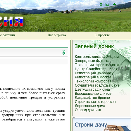
е растения
Все о грибах
О проекте
Контроль климата
Экодом
Загородные
бытовки
Технологии
строительства
Центр Содействия -
брак
Регистрация
на работу
Регистрация
в Москве
Технологии комфорта
Осушители воздуха
в бане
, появление их возможно как у новых
Цветущий сад и
окна
 в панику и тем более пытаться сразу
Выращивание улиток
собой появление трещин и устранить
Ландшафтне
бревно
Строительство
гороскоп
Деревянные дома
Огород дачника
ии усадки увеличения величины трещин
, допущенных при строительстве, или
 разобраться в ситуации, а уже затем