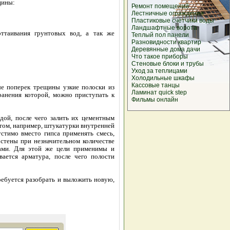
щины:
Ремонт
помещений
Лестничные ограждения
Пластиковые
счетчики воды
Ландшафтные
ворота
ттаивания грунтовых вод, а так же
Теплый пол
панели
Разновидности
квартир
Деревянные дома
дачи
Что такое
приборы
Стеновые блоки
и трубы
Уход за
теплицами
Холодильные
шкафы
Кассовые
танцы
е поперек трещины узкие полоски из
Ламинат quick step
ранения которой, можно приступать к
Фильмы онлайн
ой, после чего залить их цементным
ктом, например, штукатурки внутренней
устимо вместо гипса применять смесь,
 стены при незначительном количестве
тами. Для этой же цели применимы и
ается арматура, после чего полости
требуется разобрать и выложить новую,