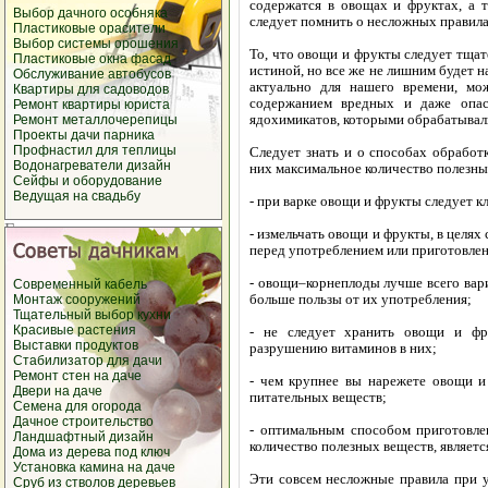
содержатся в овощах и фруктах, а 
Выбор дачного
особняка
следует помнить о несложных правила
Пластиковые
орасители
Выбор
системы орошения
То, что овощи и фрукты следует тщат
Пластиковые окна
фасад
истиной, но все же не лишним будет н
Обслуживание
автобусов
актуально для нашего времени, мо
Квартиры
для садоводов
содержанием вредных и даже опас
Ремонт квартиры
юриста
ядохимикатов, которыми обрабатывали
Ремонт
металлочерепицы
Проекты дачи
парника
Профнастил
для теплицы
Следует знать и о способах обработ
Водонагреватели
дизайн
них максимальное количество полезны
Сейфы и
оборудование
Ведущая на свадьбу
- при варке овощи и фрукты следует кл
- измельчать овощи и фрукты, в целях
перед употреблением или приготовле
- овощи–корнеплоды лучше всего вари
Современный
кабель
больше пользы от их употребления;
Монтаж
сооружений
Тщательный выбор
кухни
Красивые
растения
- не следует хранить овощи и фр
Выставки
продуктов
разрушению витаминов в них;
Стабилизатор
для дачи
Ремонт стен
на даче
- чем крупнее вы нарежете овощи и
Двери
на даче
питательных веществ;
Семена для огорода
Дачное строительство
- оптимальным способом приготовле
Ландшафтный дизайн
количество полезных веществ, являетс
Дома из дерева под ключ
Установка камина
на даче
Эти совсем несложные правила при 
Сруб из стволов деревьев