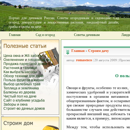
Портал для дачников России. Советы огородникам и садоводам. Сад
огород, дикорастущие и лекарственные растения, ландшафтный дизайн,
грибы и цветы на даче.
Главная
Сад и огород
Советы дачникам
Ландш
Главная
Строим дачу
»
Цена окна
и
Жб заборы
Озеленение
и
плодоводство
romasenco
автор:
| 20 августа 2009 | Просм
Продажа
паркетной доски
Растения
в
теплице
Как выбрать
насосы
О поль
Обзор техники
для дачи
Польза фруктов
в жизни
Выбор
целебных трав
Овощи и фрукты, особенно те из них,
Теплица и
земляника
химических удобрений и ускорителей
Балконы из
дерева
Чистый
пол на даче
поступления в организм витаминов 
Сайт о
клубнике
усадьба
общепризнанным фактом, и оспаривать
Заборы и
окна
зря свежие природные продукты вход
Строит-во дачных домов
большинстве случаев они действитель
прекрасный внешний вид, избежать та
каким является, к примеру, липоксация
Между тем, чтобы использовать ма